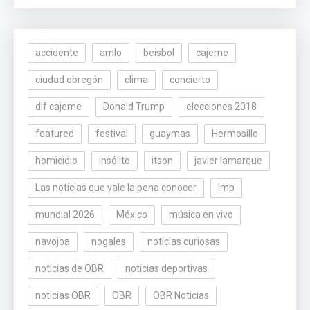
accidente
amlo
beisbol
cajeme
ciudad obregón
clima
concierto
dif cajeme
Donald Trump
elecciones 2018
featured
festival
guaymas
Hermosillo
homicidio
insólito
itson
javier lamarque
Las noticias que vale la pena conocer
lmp
mundial 2026
México
música en vivo
navojoa
nogales
noticias curiosas
noticias de OBR
noticias deportivas
noticias OBR
OBR
OBR Noticias