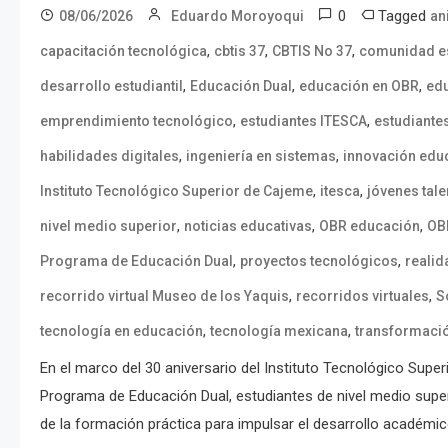
0
Tagged
08/06/2026
Eduardo Moroyoqui
an
,
,
,
capacitación tecnológica
cbtis 37
CBTIS No 37
comunidad es
,
,
,
desarrollo estudiantil
Educación Dual
educación en OBR
ed
,
,
emprendimiento tecnológico
estudiantes ITESCA
estudiante
,
,
habilidades digitales
ingeniería en sistemas
innovación educ
,
,
Instituto Tecnológico Superior de Cajeme
itesca
jóvenes tal
,
,
,
nivel medio superior
noticias educativas
OBR educación
OB
,
,
Programa de Educación Dual
proyectos tecnológicos
realid
,
,
recorrido virtual Museo de los Yaquis
recorridos virtuales
S
,
,
tecnología en educación
tecnología mexicana
transformació
En el marco del 30 aniversario del Instituto Tecnológico Supe
Programa de Educación Dual, estudiantes de nivel medio supe
de la formación práctica para impulsar el desarrollo académic