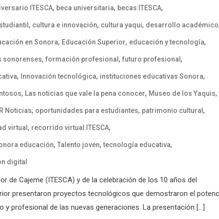
,
,
,
iversario ITESCA
beca universitaria
becas ITESCA
,
,
,
tudiantil
cultura e innovación
cultura yaqui
desarrollo académico
,
,
,
ucación en Sonora
Educación Superior
educación y tecnología
,
,
,
s sonorenses
formación profesional
futuro profesional
,
,
,
ativa
Innovación tecnológica
instituciones educativas Sonora
,
,
,
entosos
Las noticias que vale la pena conocer
Museo de los Yaquis
,
,
,
R Noticias
oportunidades para estudiantes
patrimonio cultural
,
,
ad virtual
recorrido virtual ITESCA
,
,
,
onora educación
Talento joven
tecnología educativa
n digital
rior de Cajeme (ITESCA) y de la celebración de los 10 años del
rior presentaron proyectos tecnológicos que demostraron el potenc
o y profesional de las nuevas generaciones. La presentación […]