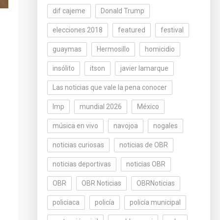
dif cajeme
Donald Trump
elecciones 2018
featured
festival
guaymas
Hermosillo
homicidio
insólito
itson
javier lamarque
Las noticias que vale la pena conocer
lmp
mundial 2026
México
música en vivo
navojoa
nogales
noticias curiosas
noticias de OBR
noticias deportivas
noticias OBR
OBR
OBR Noticias
OBRNoticias
policiaca
policía
policía municipal