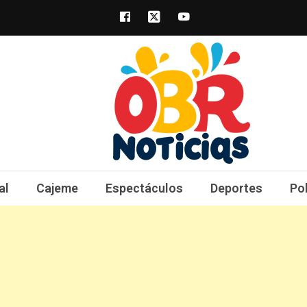
obrnoticias.com
obr noticias noticias, entretenimiento y 
al
Cajeme
Espectáculos
Deportes
Po