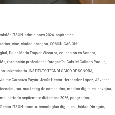
,
,
,
misión ITSON
admisiones 2026
aspirantes
,
,
,
,
tarias
cine
ciudad obregón
COMUNICACIÓN
,
,
,
gital
Dulce María Esquer Vizcarra
educación en Sonora
,
,
,
,
ión
formación profesional
fotografía
Gabriel Galindo Padilla
,
,
ión universitaria
INSTITUTO TÉCNOLOGICO DE SONORA
,
,
,
Jaime Garatuza Payán
Jesús Héctor Hernández López
Jóvenes
,
,
,
,
licenciaturas
marketing de contenidos
medios digitales
navojoa
,
,
,
smo
periodo septiembre diciembre 2026
posgrados
,
,
,
,
,
Rector ITSON
sonora
tecnologías digitales
Unidad Obregón