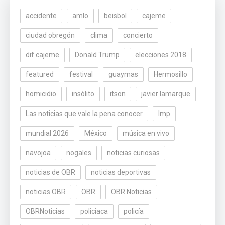
accidente
amlo
beisbol
cajeme
ciudad obregón
clima
concierto
dif cajeme
Donald Trump
elecciones 2018
featured
festival
guaymas
Hermosillo
homicidio
insólito
itson
javier lamarque
Las noticias que vale la pena conocer
lmp
mundial 2026
México
música en vivo
navojoa
nogales
noticias curiosas
noticias de OBR
noticias deportivas
noticias OBR
OBR
OBR Noticias
OBRNoticias
policiaca
policía