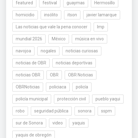
featured
festival
guaymas
Hermosillo
homicidio
insólito
itson
javier lamarque
Las noticias que vale la pena conocer
lmp
mundial 2026
México
música en vivo
navojoa
nogales
noticias curiosas
noticias de OBR
noticias deportivas
noticias OBR
OBR
OBR Noticias
OBRNoticias
policiaca
policía
policía municipal
protección civil
pueblo yaqui
robo
seguridad pública
sonora
sspm
sur de Sonora
video
yaquis
yaquis de obregón