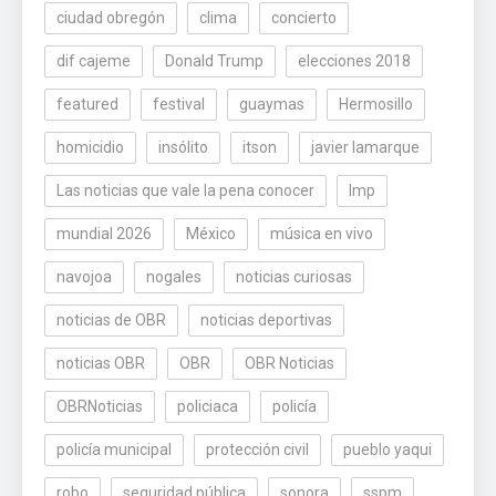
ciudad obregón
clima
concierto
dif cajeme
Donald Trump
elecciones 2018
featured
festival
guaymas
Hermosillo
homicidio
insólito
itson
javier lamarque
Las noticias que vale la pena conocer
lmp
mundial 2026
México
música en vivo
navojoa
nogales
noticias curiosas
noticias de OBR
noticias deportivas
noticias OBR
OBR
OBR Noticias
OBRNoticias
policiaca
policía
policía municipal
protección civil
pueblo yaqui
robo
seguridad pública
sonora
sspm