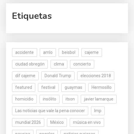
Etiquetas
accidente
amlo
beisbol
cajeme
ciudad obregón
clima
concierto
dif cajeme
Donald Trump
elecciones 2018
featured
festival
guaymas
Hermosillo
homicidio
insólito
itson
javier lamarque
Las noticias que vale la pena conocer
lmp
mundial 2026
México
música en vivo
navojoa
nogales
noticias curiosas