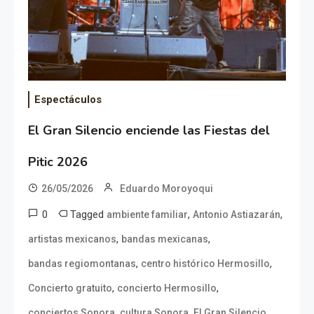
Espectáculos
El Gran Silencio enciende las Fiestas del
Pitic 2026
26/05/2026
Eduardo Moroyoqui
0
Tagged
,
,
ambiente familiar
Antonio Astiazarán
,
,
artistas mexicanos
bandas mexicanas
,
,
bandas regiomontanas
centro histórico Hermosillo
,
,
Concierto gratuito
concierto Hermosillo
,
,
,
conciertos Sonora
cultura Sonora
El Gran Silencio