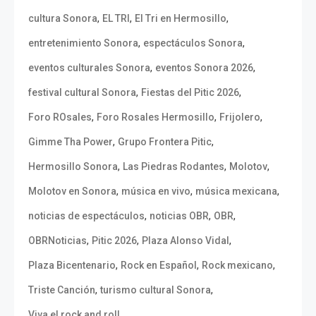
,
,
,
cultura Sonora
EL TRI
El Tri en Hermosillo
,
,
entretenimiento Sonora
espectáculos Sonora
,
,
eventos culturales Sonora
eventos Sonora 2026
,
,
festival cultural Sonora
Fiestas del Pitic 2026
,
,
,
Foro ROsales
Foro Rosales Hermosillo
Frijolero
,
,
Gimme Tha Power
Grupo Frontera Pitic
,
,
,
Hermosillo Sonora
Las Piedras Rodantes
Molotov
,
,
,
Molotov en Sonora
música en vivo
música mexicana
,
,
,
noticias de espectáculos
noticias OBR
OBR
,
,
,
OBRNoticias
Pitic 2026
Plaza Alonso Vidal
,
,
,
Plaza Bicentenario
Rock en Español
Rock mexicano
,
,
Triste Canción
turismo cultural Sonora
Viva el rock and roll