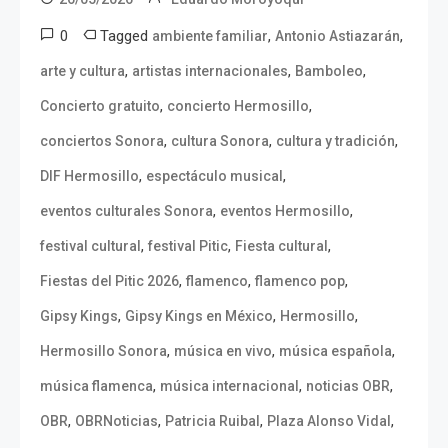
0
Tagged
,
,
ambiente familiar
Antonio Astiazarán
,
,
,
arte y cultura
artistas internacionales
Bamboleo
,
,
Concierto gratuito
concierto Hermosillo
,
,
,
conciertos Sonora
cultura Sonora
cultura y tradición
,
,
DIF Hermosillo
espectáculo musical
,
,
eventos culturales Sonora
eventos Hermosillo
,
,
,
festival cultural
festival Pitic
Fiesta cultural
,
,
,
Fiestas del Pitic 2026
flamenco
flamenco pop
,
,
,
Gipsy Kings
Gipsy Kings en México
Hermosillo
,
,
,
Hermosillo Sonora
música en vivo
música española
,
,
,
música flamenca
música internacional
noticias OBR
,
,
,
,
OBR
OBRNoticias
Patricia Ruibal
Plaza Alonso Vidal