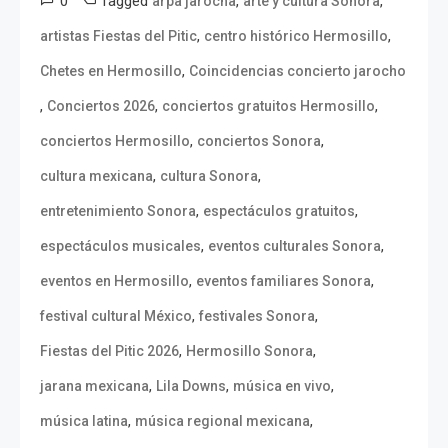
0
Tagged
,
,
arpa jarocha
arte y cultura Sonora
,
,
artistas Fiestas del Pitic
centro histórico Hermosillo
,
Chetes en Hermosillo
Coincidencias concierto jarocho
,
,
,
Conciertos 2026
conciertos gratuitos Hermosillo
,
,
conciertos Hermosillo
conciertos Sonora
,
,
cultura mexicana
cultura Sonora
,
,
entretenimiento Sonora
espectáculos gratuitos
,
,
espectáculos musicales
eventos culturales Sonora
,
,
eventos en Hermosillo
eventos familiares Sonora
,
,
festival cultural México
festivales Sonora
,
,
Fiestas del Pitic 2026
Hermosillo Sonora
,
,
,
jarana mexicana
Lila Downs
música en vivo
,
,
música latina
música regional mexicana