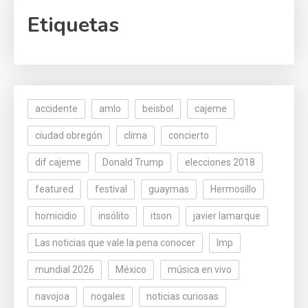
Etiquetas
accidente
amlo
beisbol
cajeme
ciudad obregón
clima
concierto
dif cajeme
Donald Trump
elecciones 2018
featured
festival
guaymas
Hermosillo
homicidio
insólito
itson
javier lamarque
Las noticias que vale la pena conocer
lmp
mundial 2026
México
música en vivo
navojoa
nogales
noticias curiosas