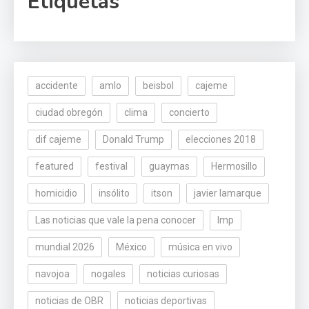
Etiquetas
accidente
amlo
beisbol
cajeme
ciudad obregón
clima
concierto
dif cajeme
Donald Trump
elecciones 2018
featured
festival
guaymas
Hermosillo
homicidio
insólito
itson
javier lamarque
Las noticias que vale la pena conocer
lmp
mundial 2026
México
música en vivo
navojoa
nogales
noticias curiosas
noticias de OBR
noticias deportivas