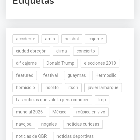
Etiquetas
accidente
amlo
beisbol
cajeme
ciudad obregón
clima
concierto
dif cajeme
Donald Trump
elecciones 2018
featured
festival
guaymas
Hermosillo
homicidio
insólito
itson
javier lamarque
Las noticias que vale la pena conocer
lmp
mundial 2026
México
música en vivo
navojoa
nogales
noticias curiosas
noticias de OBR
noticias deportivas