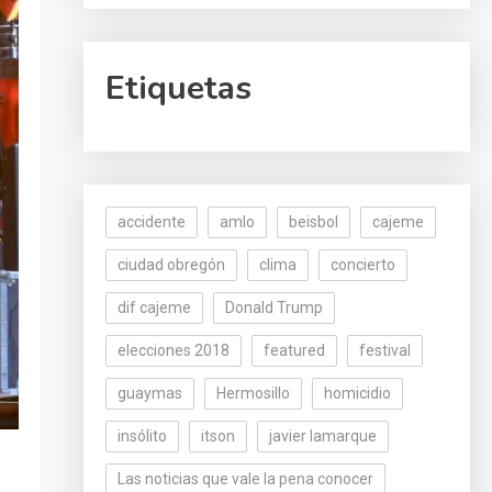
Etiquetas
accidente
amlo
beisbol
cajeme
ciudad obregón
clima
concierto
dif cajeme
Donald Trump
elecciones 2018
featured
festival
guaymas
Hermosillo
homicidio
insólito
itson
javier lamarque
Las noticias que vale la pena conocer