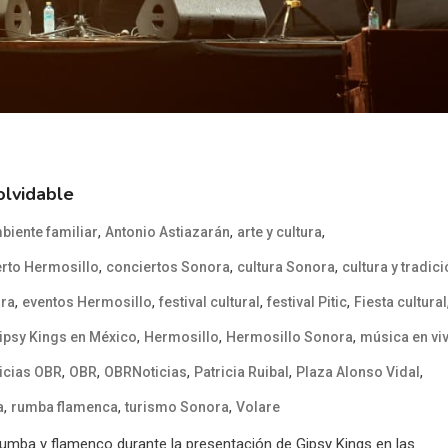
olvidable
,
,
,
biente familiar
Antonio Astiazarán
arte y cultura
,
,
,
rto Hermosillo
conciertos Sonora
cultura Sonora
cultura y tradic
,
,
,
,
ora
eventos Hermosillo
festival cultural
festival Pitic
Fiesta cultural
,
,
,
ipsy Kings en México
Hermosillo
Hermosillo Sonora
música en vi
,
,
,
,
,
icias OBR
OBR
OBRNoticias
Patricia Ruibal
Plaza Alonso Vidal
,
,
,
a
rumba flamenca
turismo Sonora
Volare
 rumba y flamenco durante la presentación de Gipsy Kings en las