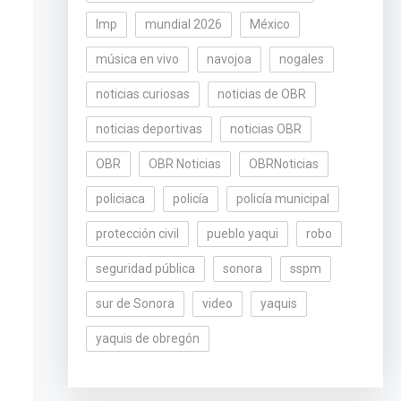
lmp
mundial 2026
México
música en vivo
navojoa
nogales
noticias curiosas
noticias de OBR
noticias deportivas
noticias OBR
OBR
OBR Noticias
OBRNoticias
policiaca
policía
policía municipal
protección civil
pueblo yaqui
robo
seguridad pública
sonora
sspm
sur de Sonora
video
yaquis
yaquis de obregón