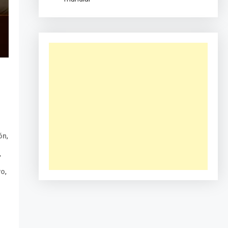
,
ión
,
,
vo