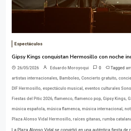
Espectáculos
Gipsy Kings conquistan Hermosillo con noche in
0
Tagged
26/05/2026
Eduardo Moroyoqui
am
,
,
,
artistas internacionales
Bamboleo
Concierto gratuito
concie
,
,
DIF Hermosillo
espectáculo musical
eventos culturales Son
,
,
,
,
Fiestas del Pitic 2026
flamenco
flamenco pop
Gipsy Kings
G
,
,
,
música española
música flamenca
música internacional
not
,
,
Plaza Alonso Vidal Hermosillo
raíces gitanas
rumba catalan
La Plaza Alonso Vidal se convirtió en una auténtica fiesta de