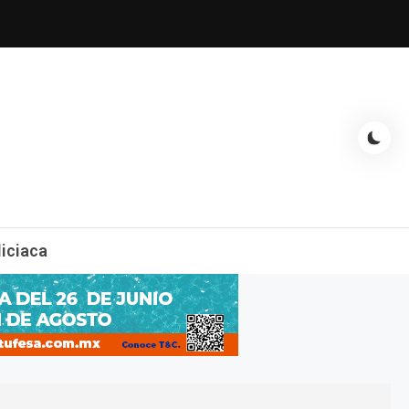
espectáculos, entrevistas con famosos, showbizz, podcast, chismes y
liciaca
mas