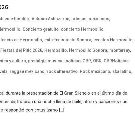
2026
,
,
,
biente familiar
Antonio Astiazarán
artistas mexicanos
,
,
,
Hermosillo
Concierto gratuito
concierto Hermosillo
,
,
,
ilencio en Hermosillo
entretenimiento Sonora
eventos Hermosillo
,
,
,
,
,
Fiestas del Pitic 2026
Hermosillo
Hermosillo Sonora
monterrey
,
,
,
,
,
ica y cultura
nostalgia musical
noticias OBR
OBR
OBRNoticias
,
,
,
,
,
vela
reggae mexicano
rock alternativo
Rock mexicano
ska latino
al durante la presentación de El Gran Silencio en el último día de
tentes disfrutaron una noche llena de baile, ritmo y canciones que
co respondió con entusiasmo […]