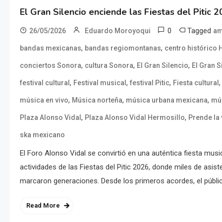
El Gran Silencio enciende las Fiestas del Pitic 
0
Tagged
26/05/2026
Eduardo Moroyoqui
am
,
,
bandas mexicanas
bandas regiomontanas
centro histórico 
,
,
,
conciertos Sonora
cultura Sonora
El Gran Silencio
El Gran S
,
,
,
festival cultural
Festival musical
festival Pitic
Fiesta cultural
,
,
,
música en vivo
Música norteña
música urbana mexicana
mús
,
,
Plaza Alonso Vidal
Plaza Alonso Vidal Hermosillo
Prende la 
ska mexicano
El Foro Alonso Vidal se convirtió en una auténtica fiesta music
actividades de las Fiestas del Pitic 2026, donde miles de asis
marcaron generaciones. Desde los primeros acordes, el públi
Read More