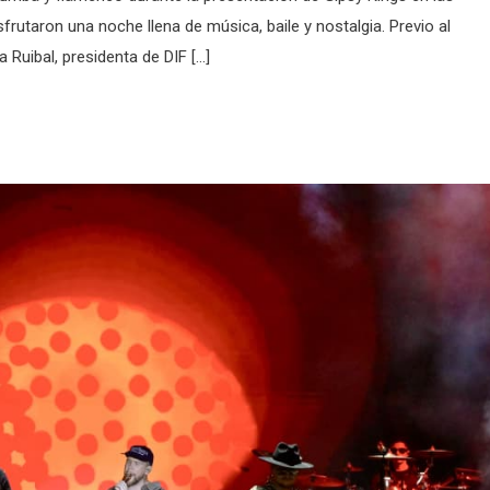
sfrutaron una noche llena de música, baile y nostalgia. Previo al
a Ruibal, presidenta de DIF […]