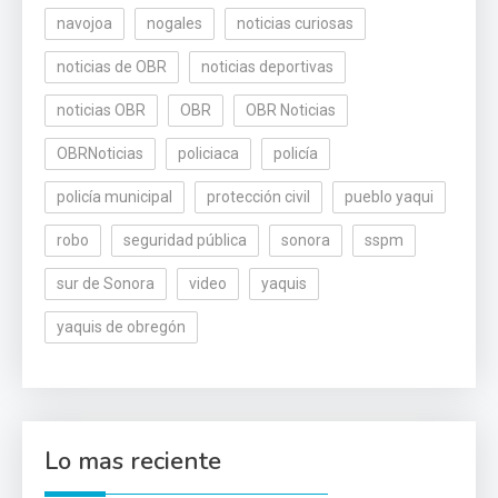
navojoa
nogales
noticias curiosas
noticias de OBR
noticias deportivas
noticias OBR
OBR
OBR Noticias
OBRNoticias
policiaca
policía
policía municipal
protección civil
pueblo yaqui
robo
seguridad pública
sonora
sspm
sur de Sonora
video
yaquis
yaquis de obregón
Lo mas reciente