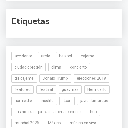
Etiquetas
accidente
amlo
beisbol
cajeme
ciudad obregón
clima
concierto
dif cajeme
Donald Trump
elecciones 2018
featured
festival
guaymas
Hermosillo
homicidio
insólito
itson
javier lamarque
Las noticias que vale la pena conocer
lmp
mundial 2026
México
música en vivo