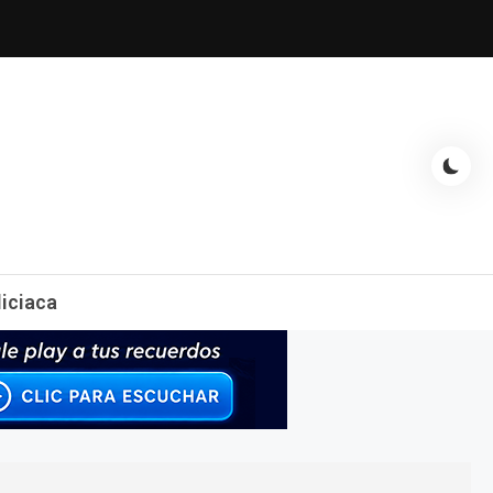
espectáculos, entrevistas con famosos, showbizz, podcast, chismes y
liciaca
mas