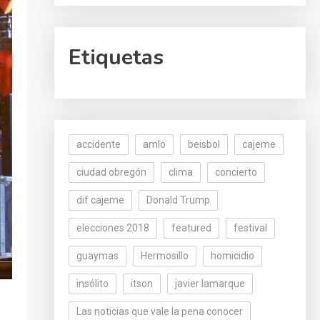
Etiquetas
accidente
amlo
beisbol
cajeme
ciudad obregón
clima
concierto
dif cajeme
Donald Trump
elecciones 2018
featured
festival
guaymas
Hermosillo
homicidio
insólito
itson
javier lamarque
Las noticias que vale la pena conocer