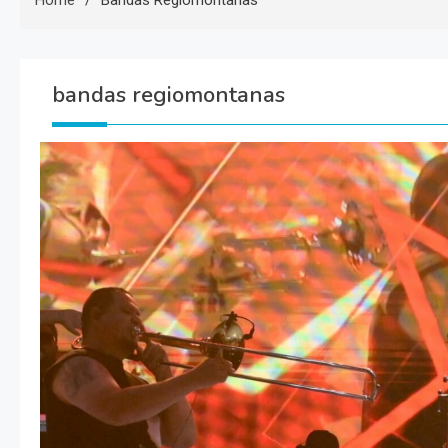
Home
Bandas Regiomontanas
bandas regiomontanas