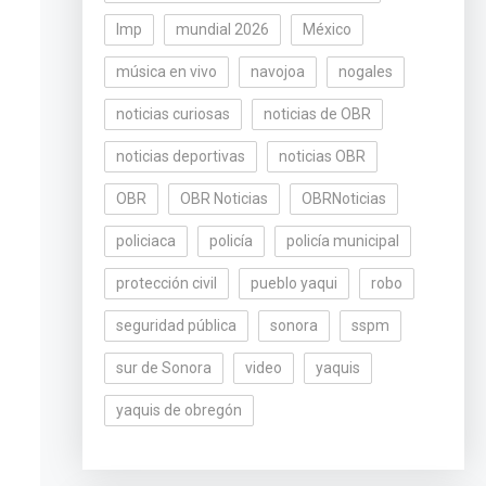
lmp
mundial 2026
México
música en vivo
navojoa
nogales
noticias curiosas
noticias de OBR
noticias deportivas
noticias OBR
OBR
OBR Noticias
OBRNoticias
policiaca
policía
policía municipal
protección civil
pueblo yaqui
robo
seguridad pública
sonora
sspm
sur de Sonora
video
yaquis
yaquis de obregón