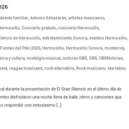
2026
,
,
,
biente familiar
Antonio Astiazarán
artistas mexicanos
,
,
,
Hermosillo
Concierto gratuito
concierto Hermosillo
,
,
,
ilencio en Hermosillo
entretenimiento Sonora
eventos Hermosillo
,
,
,
,
,
Fiestas del Pitic 2026
Hermosillo
Hermosillo Sonora
monterrey
,
,
,
,
,
ica y cultura
nostalgia musical
noticias OBR
OBR
OBRNoticias
,
,
,
,
,
vela
reggae mexicano
rock alternativo
Rock mexicano
ska latino
al durante la presentación de El Gran Silencio en el último día de
tentes disfrutaron una noche llena de baile, ritmo y canciones que
co respondió con entusiasmo […]