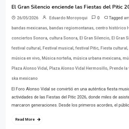
El Gran Silencio enciende las Fiestas del Pitic 
0
Tagged
26/05/2026
Eduardo Moroyoqui
am
,
,
bandas mexicanas
bandas regiomontanas
centro histórico 
,
,
,
conciertos Sonora
cultura Sonora
El Gran Silencio
El Gran S
,
,
,
festival cultural
Festival musical
festival Pitic
Fiesta cultural
,
,
,
música en vivo
Música norteña
música urbana mexicana
mús
,
,
Plaza Alonso Vidal
Plaza Alonso Vidal Hermosillo
Prende la 
ska mexicano
El Foro Alonso Vidal se convirtió en una auténtica fiesta music
actividades de las Fiestas del Pitic 2026, donde miles de asis
marcaron generaciones. Desde los primeros acordes, el públi
Read More