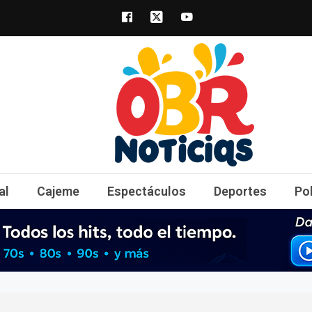
obrnoticias.com
obr noticias noticias, entretenimiento y 
al
Cajeme
Espectáculos
Deportes
Po