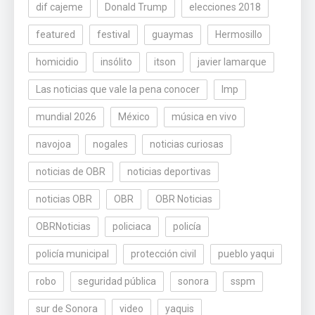
dif cajeme
Donald Trump
elecciones 2018
featured
festival
guaymas
Hermosillo
homicidio
insólito
itson
javier lamarque
Las noticias que vale la pena conocer
lmp
mundial 2026
México
música en vivo
navojoa
nogales
noticias curiosas
noticias de OBR
noticias deportivas
noticias OBR
OBR
OBR Noticias
OBRNoticias
policiaca
policía
policía municipal
protección civil
pueblo yaqui
robo
seguridad pública
sonora
sspm
sur de Sonora
video
yaquis