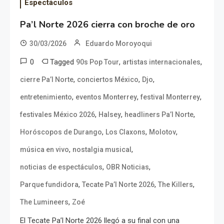
Espectáculos
Pa’l Norte 2026 cierra con broche de oro
30/03/2026
Eduardo Moroyoqui
0
Tagged
,
,
90s Pop Tour
artistas internacionales
,
,
,
cierre Pa’l Norte
conciertos México
Djo
,
,
,
entretenimiento
eventos Monterrey
festival Monterrey
,
,
,
festivales México 2026
Halsey
headliners Pa’l Norte
,
,
,
Horóscopos de Durango
Los Claxons
Molotov
,
,
música en vivo
nostalgia musical
,
,
noticias de espectáculos
OBR Noticias
,
,
,
Parque fundidora
Tecate Pa’l Norte 2026
The Killers
,
The Lumineers
Zoé
El Tecate Pa’l Norte 2026 llegó a su final con una