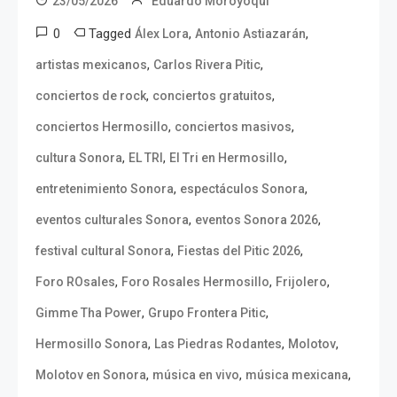
23/05/2026
Eduardo Moroyoqui
0
Tagged
,
,
Álex Lora
Antonio Astiazarán
,
,
artistas mexicanos
Carlos Rivera Pitic
,
,
conciertos de rock
conciertos gratuitos
,
,
conciertos Hermosillo
conciertos masivos
,
,
,
cultura Sonora
EL TRI
El Tri en Hermosillo
,
,
entretenimiento Sonora
espectáculos Sonora
,
,
eventos culturales Sonora
eventos Sonora 2026
,
,
festival cultural Sonora
Fiestas del Pitic 2026
,
,
,
Foro ROsales
Foro Rosales Hermosillo
Frijolero
,
,
Gimme Tha Power
Grupo Frontera Pitic
,
,
,
Hermosillo Sonora
Las Piedras Rodantes
Molotov
,
,
,
Molotov en Sonora
música en vivo
música mexicana