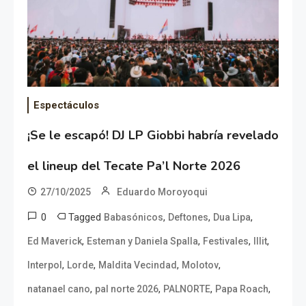
Espectáculos
¡Se le escapó! DJ LP Giobbi habría revelado
el lineup del Tecate Pa’l Norte 2026
27/10/2025
Eduardo Moroyoqui
0
Tagged
,
,
,
Babasónicos
Deftones
Dua Lipa
,
,
,
,
Ed Maverick
Esteman y Daniela Spalla
Festivales
Illit
,
,
,
,
Interpol
Lorde
Maldita Vecindad
Molotov
,
,
,
,
natanael cano
pal norte 2026
PALNORTE
Papa Roach