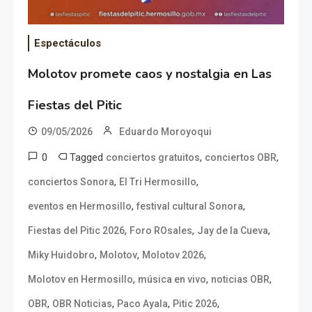
Espectáculos
Molotov promete caos y nostalgia en Las
Fiestas del Pitic
09/05/2026
Eduardo Moroyoqui
0
Tagged
,
,
conciertos gratuitos
conciertos OBR
,
,
conciertos Sonora
El Tri Hermosillo
,
,
eventos en Hermosillo
festival cultural Sonora
,
,
,
Fiestas del Pitic 2026
Foro ROsales
Jay de la Cueva
,
,
,
Miky Huidobro
Molotov
Molotov 2026
,
,
,
Molotov en Hermosillo
música en vivo
noticias OBR
,
,
,
,
OBR
OBR Noticias
Paco Ayala
Pitic 2026