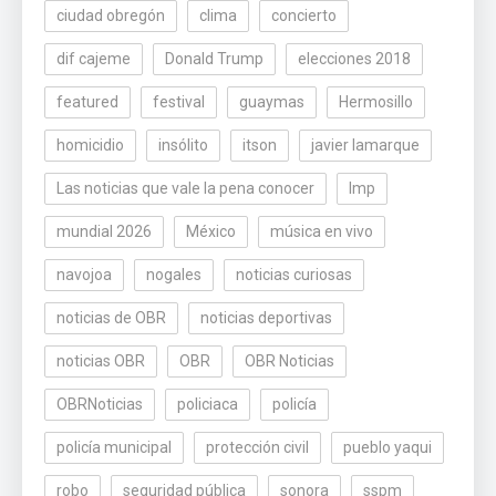
ciudad obregón
clima
concierto
dif cajeme
Donald Trump
elecciones 2018
featured
festival
guaymas
Hermosillo
homicidio
insólito
itson
javier lamarque
Las noticias que vale la pena conocer
lmp
mundial 2026
México
música en vivo
navojoa
nogales
noticias curiosas
noticias de OBR
noticias deportivas
noticias OBR
OBR
OBR Noticias
OBRNoticias
policiaca
policía
policía municipal
protección civil
pueblo yaqui
robo
seguridad pública
sonora
sspm