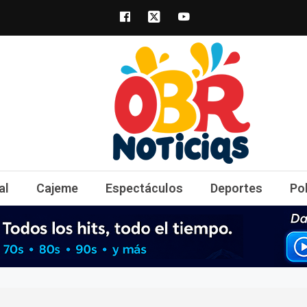
obrnoticias.com
obr noticias noticias, entretenimiento y 
al
Cajeme
Espectáculos
Deportes
Po