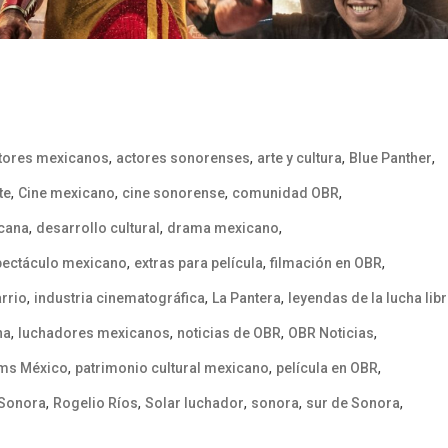
,
,
,
,
tores mexicanos
actores sonorenses
arte y cultura
Blue Panther
,
,
,
,
te
Cine mexicano
cine sonorense
comunidad OBR
,
,
,
icana
desarrollo cultural
drama mexicano
,
,
,
pectáculo mexicano
extras para película
filmación en OBR
,
,
,
rrio
industria cinematográfica
La Pantera
leyendas de la lucha lib
,
,
,
,
na
luchadores mexicanos
noticias de OBR
OBR Noticias
,
,
,
lms México
patrimonio cultural mexicano
película en OBR
,
,
,
,
,
 Sonora
Rogelio Ríos
Solar luchador
sonora
sur de Sonora