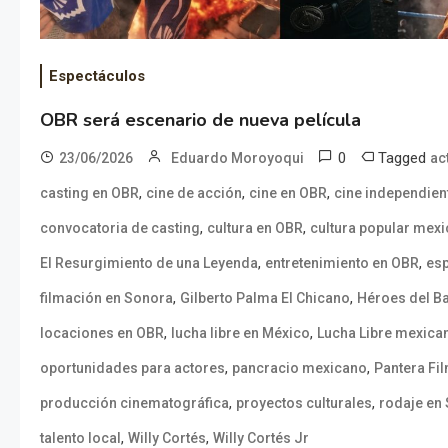
Espectáculos
OBR será escenario de nueva película
0
Tagged
23/06/2026
Eduardo Moroyoqui
ac
,
,
,
casting en OBR
cine de acción
cine en OBR
cine independien
,
,
convocatoria de casting
cultura en OBR
cultura popular mex
,
,
El Resurgimiento de una Leyenda
entretenimiento en OBR
es
,
,
filmación en Sonora
Gilberto Palma El Chicano
Héroes del Ba
,
,
locaciones en OBR
lucha libre en México
Lucha Libre mexica
,
,
oportunidades para actores
pancracio mexicano
Pantera Fi
,
,
producción cinematográfica
proyectos culturales
rodaje en
,
,
talento local
Willy Cortés
Willy Cortés Jr