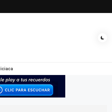
espectáculos, entrevistas con famosos, showbizz, podcast, chismes y
liciaca
mas