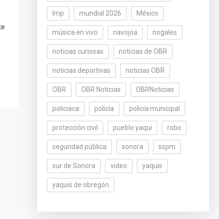
lmp
mundial 2026
México
te
música en vivo
navojoa
nogales
noticias curiosas
noticias de OBR
noticias deportivas
noticias OBR
OBR
OBR Noticias
OBRNoticias
policiaca
policía
policía municipal
protección civil
pueblo yaqui
robo
seguridad pública
sonora
sspm
sur de Sonora
video
yaquis
yaquis de obregón