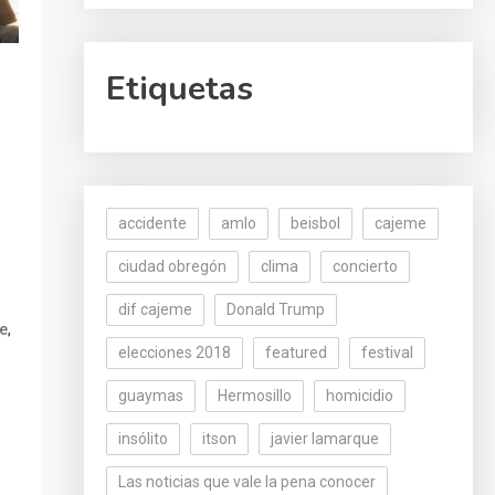
Etiquetas
accidente
amlo
beisbol
cajeme
ciudad obregón
clima
concierto
dif cajeme
Donald Trump
,
re
elecciones 2018
featured
festival
guaymas
Hermosillo
homicidio
insólito
itson
javier lamarque
Las noticias que vale la pena conocer