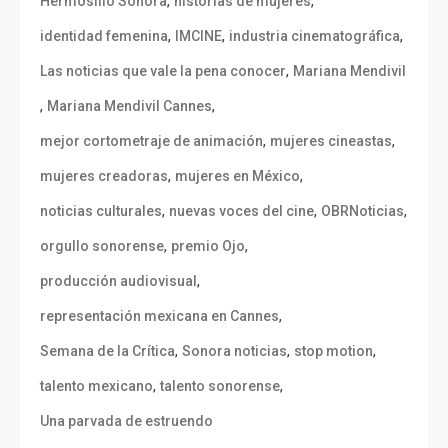
,
,
Hermosillo Sonora
historias de mujeres
,
,
,
identidad femenina
IMCINE
industria cinematográfica
,
Las noticias que vale la pena conocer
Mariana Mendivil
,
,
Mariana Mendivil Cannes
,
,
mejor cortometraje de animación
mujeres cineastas
,
,
mujeres creadoras
mujeres en México
,
,
,
noticias culturales
nuevas voces del cine
OBRNoticias
,
,
orgullo sonorense
premio Ojo
,
producción audiovisual
,
representación mexicana en Cannes
,
,
,
Semana de la Crítica
Sonora noticias
stop motion
,
,
talento mexicano
talento sonorense
Una parvada de estruendo