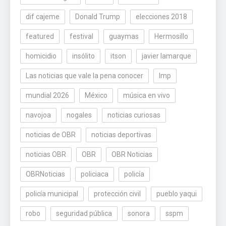
dif cajeme
Donald Trump
elecciones 2018
featured
festival
guaymas
Hermosillo
homicidio
insólito
itson
javier lamarque
Las noticias que vale la pena conocer
lmp
mundial 2026
México
música en vivo
navojoa
nogales
noticias curiosas
noticias de OBR
noticias deportivas
noticias OBR
OBR
OBR Noticias
OBRNoticias
policiaca
policía
policía municipal
protección civil
pueblo yaqui
robo
seguridad pública
sonora
sspm