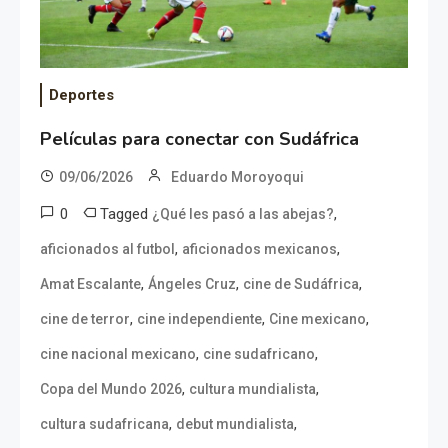
Deportes
Películas para conectar con Sudáfrica
09/06/2026
Eduardo Moroyoqui
0
Tagged
,
¿Qué les pasó a las abejas?
,
,
aficionados al futbol
aficionados mexicanos
,
,
,
Amat Escalante
Ángeles Cruz
cine de Sudáfrica
,
,
,
cine de terror
cine independiente
Cine mexicano
,
,
cine nacional mexicano
cine sudafricano
,
,
Copa del Mundo 2026
cultura mundialista
,
,
cultura sudafricana
debut mundialista