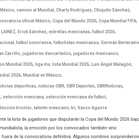
,
,
,
,
 México
camino al Mundial
Charly Rodríguez
Chiquito Sánchez
,
,
,
vocatoria oficial México
Copa del Mundo 2026
Copa Mundial FIFA
,
,
,
,
 LAINEZ
Erick Sánchez
estrellas mexicanas
futbol 2026
,
,
,
acional
futbol sonorense
futbolistas mexicanos
Germán Berteram
,
,
,
n Carrillo
jugadores descartados
jugadores mexicanos
,
,
,
,
os Mundial 2026
liga mx
lista Mundial 2026
Luis Ángel Malagón
,
,
ndial 2026
Mundial en México
,
,
,
,
oticias deportivas
noticias OBR
OBR Deportes
OBRNoticias
,
,
,
S
selección mexicana
selección mexicana de futbol
,
,
,
lección tricolor
talento mexicano
tri
Vasco Aguirre
nte la lista de jugadores que disputarán la Copa del Mundo 2026 baj
mundialista, la emoción por los convocados también vino
fuera de la convocatoria definitiva. Algunos nombres sorprendieron