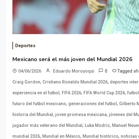
Deportes
Mexicano será el más joven del Mundial 2026
0
Tagged
04/06/2026
Eduardo Moroyoqui
af
,
,
Craig Gordon
Cristiano Ronaldo Mundial 2026
deportes inte
,
,
,
experiencia en el futbol
FIFA 2026
FIFA World Cup 2026
futbo
,
,
futuro del futbol mexicano
generaciones del futbol
Gilberto 
,
,
historia del Mundial
joven promesa mexicana
jóvenes del M
,
,
jugador más veterano del Mundial
Luka Modric
Manuel Neue
,
,
,
mundial 2026
Mundial en México
Mundial histórico
noticias