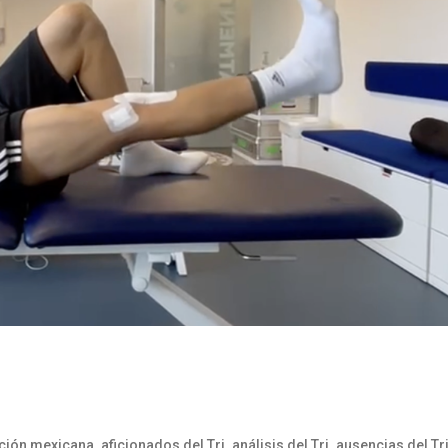
,
,
,
ición mexicana
aficionados del Tri
análisis del Tri
ausencias del Tr