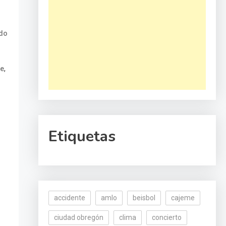
do
,
je
Etiquetas
accidente
amlo
beisbol
cajeme
ciudad obregón
clima
concierto