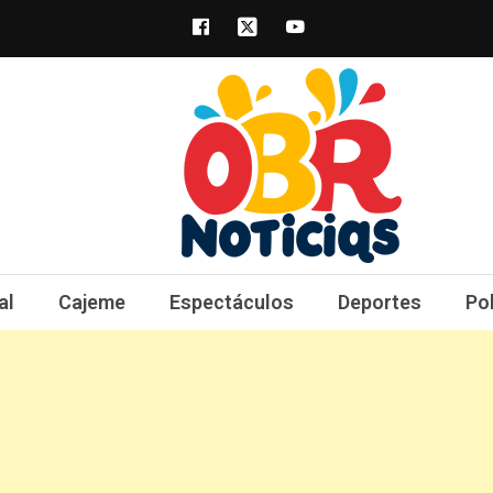
obrnoticias.com
obr noticias noticias, entretenimiento y 
al
Cajeme
Espectáculos
Deportes
Po