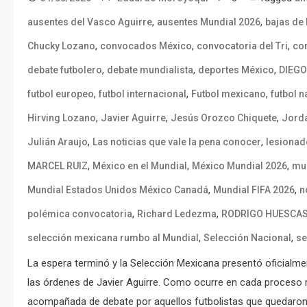
,
,
ausentes del Vasco Aguirre
ausentes Mundial 2026
bajas de
,
,
,
Chucky Lozano
convocados México
convocatoria del Tri
con
,
,
,
debate futbolero
debate mundialista
deportes México
DIEGO
,
,
,
futbol europeo
futbol internacional
Futbol mexicano
futbol n
,
,
,
Hirving Lozano
Javier Aguirre
Jesús Orozco Chiquete
Jorda
,
,
Julián Araujo
Las noticias que vale la pena conocer
lesionad
,
,
,
MARCEL RUIZ
México en el Mundial
México Mundial 2026
mu
,
,
Mundial Estados Unidos México Canadá
Mundial FIFA 2026
n
,
,
polémica convocatoria
Richard Ledezma
RODRIGO HUESCA
,
,
selección mexicana rumbo al Mundial
Selección Nacional
se
La espera terminó y la Selección Mexicana presentó oficialme
las órdenes de Javier Aguirre. Como ocurre en cada proceso 
acompañada de debate por aquellos futbolistas que quedaron 