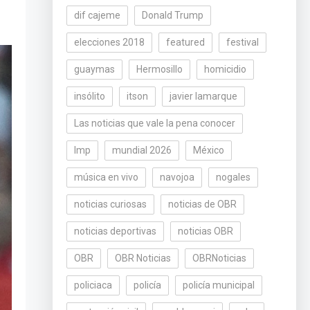
dif cajeme
Donald Trump
elecciones 2018
featured
festival
guaymas
Hermosillo
homicidio
insólito
itson
javier lamarque
Las noticias que vale la pena conocer
lmp
mundial 2026
México
música en vivo
navojoa
nogales
noticias curiosas
noticias de OBR
noticias deportivas
noticias OBR
OBR
OBR Noticias
OBRNoticias
policiaca
policía
policía municipal