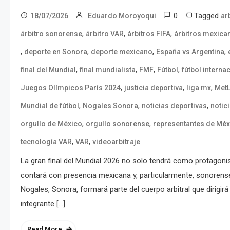
0
Tagged
18/07/2026
Eduardo Moroyoqui
ar
,
,
,
árbitro sonorense
árbitro VAR
árbitros FIFA
árbitros mexica
,
,
,
,
deporte en Sonora
deporte mexicano
España vs Argentina
,
,
,
,
final del Mundial
final mundialista
FMF
Fútbol
fútbol interna
,
,
,
Juegos Olímpicos París 2024
justicia deportiva
liga mx
MetL
,
,
,
Mundial de fútbol
Nogales Sonora
noticias deportivas
notic
,
,
orgullo de México
orgullo sonorense
representantes de Méx
,
,
tecnología VAR
VAR
videoarbitraje
La gran final del Mundial 2026 no solo tendrá como protagoni
contará con presencia mexicana y, particularmente, sonorense
Nogales, Sonora, formará parte del cuerpo arbitral que dirig
integrante […]
Read More