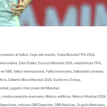
,
,
,
icionados al futbol
Copa del mundo
Copa Mundial FIFA 2026
,
,
,
,
rnacionales
Edin Dzeko
Escocia Mundial 2026
estadísticas FIFA
,
,
,
,
l en OBR
futbol internacional
Futbol mexicano
futbolistas jóvenes
,
,
,
Mora
Gilberto Mora Mundial 2026
Guillermo Ochoa
,
,
undial
jugador más joven del Mundial
,
,
,
,
r
mediocampista mexicano
México anfitrión
México Mundial 2026
,
,
,
,
 deportivas
noticias OBR Deportes
OBR Noticias
Orgullo Mexicano