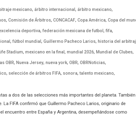
,
,
,
bitraje mexicano
árbitro internacional
árbitro mexicano
,
,
,
,
nos
Comisión de Árbitros
CONCACAF
Copa América
Copa del mun
,
,
,
excelencia deportiva
federación mexicana de futbol
fifa
,
,
,
cional
fútbol mundial
Guillermo Pacheco Larios
historia del arbitra
,
,
,
,
ife Stadium
mexicano en la final
mundial 2026
Mundial de Clubes
,
,
,
,
,
ias OBR
Nueva Jersey
nueva york
OBR
OBRNoticias
,
,
,
,
ico
selección de árbitros FIFA
sonora
talento mexicano
stas a dos de las selecciones más importantes del planeta. También
. La FIFA confirmó que Guillermo Pacheco Larios, originario de
irá el encuentro entre España y Argentina, desempeñándose como