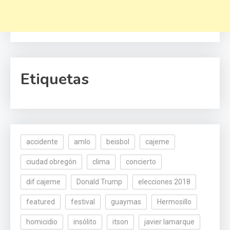
Etiquetas
accidente
amlo
beisbol
cajeme
ciudad obregón
clima
concierto
dif cajeme
Donald Trump
elecciones 2018
featured
festival
guaymas
Hermosillo
homicidio
insólito
itson
javier lamarque