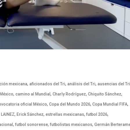
,
,
,
ición mexicana
aficionados del Tri
análisis del Tri
ausencias del Tr
,
,
,
,
 México
camino al Mundial
Charly Rodríguez
Chiquito Sánchez
,
,
,
vocatoria oficial México
Copa del Mundo 2026
Copa Mundial FIFA
,
,
,
,
 LAINEZ
Erick Sánchez
estrellas mexicanas
futbol 2026
,
,
,
acional
futbol sonorense
futbolistas mexicanos
Germán Berteram