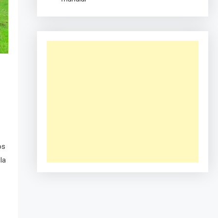
os
la