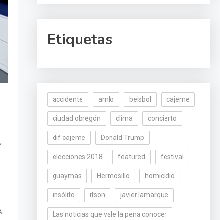
Etiquetas
accidente
amlo
beisbol
cajeme
ciudad obregón
clima
concierto
dif cajeme
Donald Trump
,
i
elecciones 2018
featured
festival
guaymas
Hermosillo
homicidio
insólito
itson
javier lamarque
,
e
Las noticias que vale la pena conocer