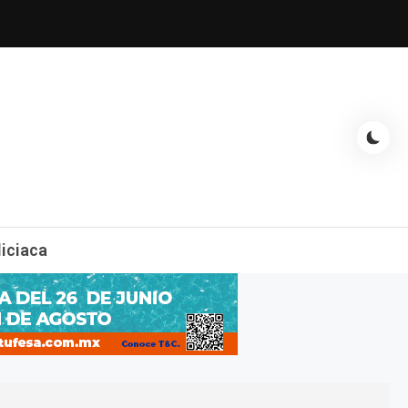
espectáculos, entrevistas con famosos, showbizz, podcast, chismes y
liciaca
mas