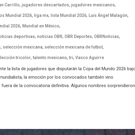
,
,
,
n Carrillo
jugadores descartados
jugadores mexicanos
,
,
,
,
os Mundial 2026
liga mx
lista Mundial 2026
Luis Ángel Malagón
,
,
ndial 2026
Mundial en México
,
,
,
,
oticias deportivas
noticias OBR
OBR Deportes
OBRNoticias
,
,
,
S
selección mexicana
selección mexicana de futbol
,
,
,
lección tricolor
talento mexicano
tri
Vasco Aguirre
nte la lista de jugadores que disputarán la Copa del Mundo 2026 baj
mundialista, la emoción por los convocados también vino
fuera de la convocatoria definitiva. Algunos nombres sorprendieron