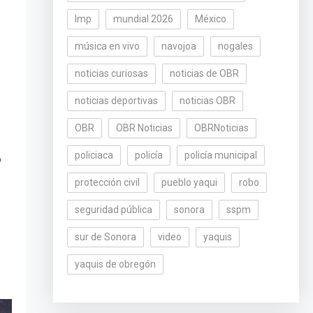
lmp
mundial 2026
México
música en vivo
navojoa
nogales
noticias curiosas
noticias de OBR
noticias deportivas
noticias OBR
OBR
OBR Noticias
OBRNoticias
policiaca
policía
policía municipal
o
protección civil
pueblo yaqui
robo
seguridad pública
sonora
sspm
sur de Sonora
video
yaquis
yaquis de obregón