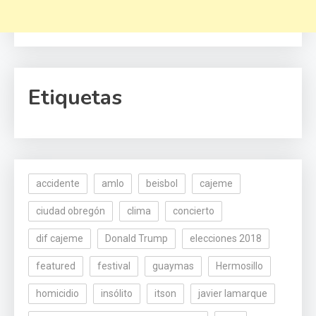
Etiquetas
accidente
amlo
beisbol
cajeme
ciudad obregón
clima
concierto
dif cajeme
Donald Trump
elecciones 2018
featured
festival
guaymas
Hermosillo
homicidio
insólito
itson
javier lamarque