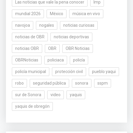
Las noticias que vale la pena conocer
lmp
mundial 2026
México
música en vivo
navojoa
nogales
noticias curiosas
noticias de OBR
noticias deportivas
noticias OBR
OBR
OBR Noticias
OBRNoticias
policiaca
policía
policía municipal
protección civil
pueblo yaqui
robo
seguridad pública
sonora
sspm
sur de Sonora
video
yaquis
yaquis de obregón