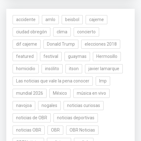
accidente
amlo
beisbol
cajeme
ciudad obregón
clima
concierto
dif cajeme
Donald Trump
elecciones 2018
featured
festival
guaymas
Hermosillo
homicidio
insólito
itson
javier lamarque
Las noticias que vale la pena conocer
lmp
mundial 2026
México
música en vivo
navojoa
nogales
noticias curiosas
noticias de OBR
noticias deportivas
noticias OBR
OBR
OBR Noticias