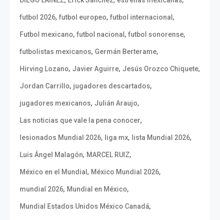
,
,
,
DIEGO LAINEZ
Erick Sánchez
estrellas mexicanas
,
,
,
futbol 2026
futbol europeo
futbol internacional
,
,
,
Futbol mexicano
futbol nacional
futbol sonorense
,
,
futbolistas mexicanos
Germán Berterame
,
,
,
Hirving Lozano
Javier Aguirre
Jesús Orozco Chiquete
,
,
Jordan Carrillo
jugadores descartados
,
,
jugadores mexicanos
Julián Araujo
,
Las noticias que vale la pena conocer
,
,
,
lesionados Mundial 2026
liga mx
lista Mundial 2026
,
,
Luis Ángel Malagón
MARCEL RUIZ
,
,
México en el Mundial
México Mundial 2026
,
,
mundial 2026
Mundial en México
,
Mundial Estados Unidos México Canadá