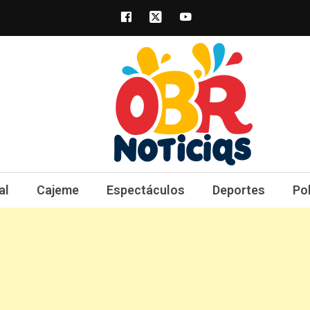
obrnoticias.com
obr noticias noticias, entretenimiento y 
al
Cajeme
Espectáculos
Deportes
Po