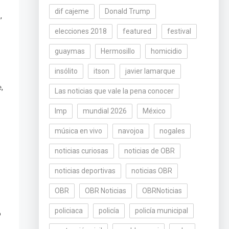
dif cajeme
Donald Trump
,
i
elecciones 2018
featured
festival
guaymas
Hermosillo
homicidio
insólito
itson
javier lamarque
,
e
Las noticias que vale la pena conocer
lmp
mundial 2026
México
música en vivo
navojoa
nogales
noticias curiosas
noticias de OBR
noticias deportivas
noticias OBR
OBR
OBR Noticias
OBRNoticias
policiaca
policía
policía municipal
o