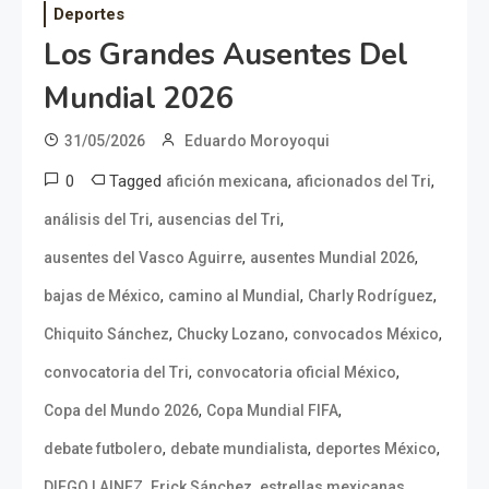
Deportes
Los Grandes Ausentes Del
Mundial 2026
31/05/2026
Eduardo Moroyoqui
0
Tagged
,
,
afición mexicana
aficionados del Tri
,
,
análisis del Tri
ausencias del Tri
,
,
ausentes del Vasco Aguirre
ausentes Mundial 2026
,
,
,
bajas de México
camino al Mundial
Charly Rodríguez
,
,
,
Chiquito Sánchez
Chucky Lozano
convocados México
,
,
convocatoria del Tri
convocatoria oficial México
,
,
Copa del Mundo 2026
Copa Mundial FIFA
,
,
,
debate futbolero
debate mundialista
deportes México
,
,
,
DIEGO LAINEZ
Erick Sánchez
estrellas mexicanas