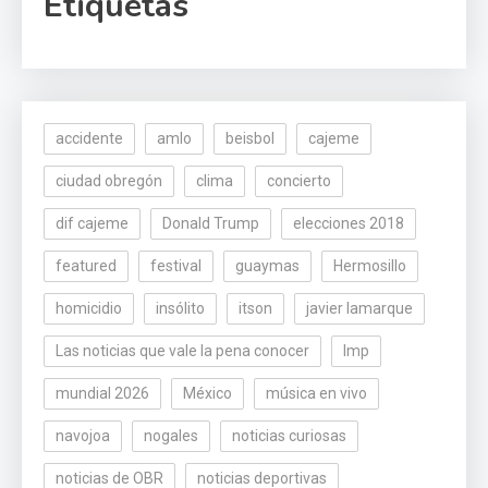
Etiquetas
accidente
amlo
beisbol
cajeme
ciudad obregón
clima
concierto
dif cajeme
Donald Trump
elecciones 2018
featured
festival
guaymas
Hermosillo
homicidio
insólito
itson
javier lamarque
Las noticias que vale la pena conocer
lmp
mundial 2026
México
música en vivo
navojoa
nogales
noticias curiosas
noticias de OBR
noticias deportivas