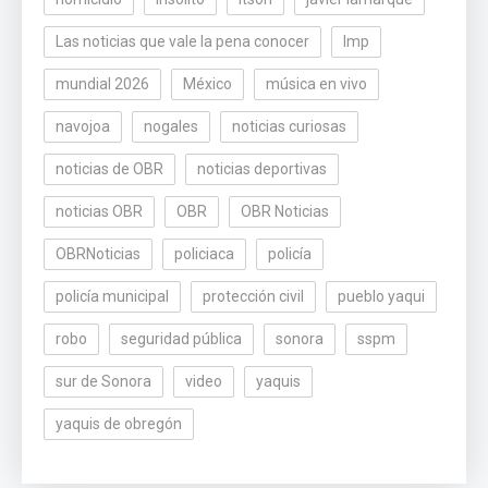
Las noticias que vale la pena conocer
lmp
mundial 2026
México
música en vivo
navojoa
nogales
noticias curiosas
noticias de OBR
noticias deportivas
noticias OBR
OBR
OBR Noticias
OBRNoticias
policiaca
policía
policía municipal
protección civil
pueblo yaqui
robo
seguridad pública
sonora
sspm
sur de Sonora
video
yaquis
yaquis de obregón