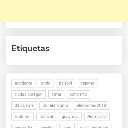
Etiquetas
accidente
amlo
beisbol
cajeme
ciudad obregón
clima
concierto
dif cajeme
Donald Trump
elecciones 2018
featured
festival
guaymas
Hermosillo
homicidio
insólito
itson
javier lamarque