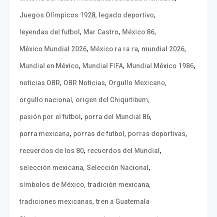
,
,
Juegos Olímpicos 1928
legado deportivo
,
,
,
leyendas del futbol
Mar Castro
México 86
,
,
,
México Mundial 2026
México ra ra ra
mundial 2026
,
,
,
Mundial en México
Mundial FIFA
Mundial México 1986
,
,
,
noticias OBR
OBR Noticias
Orgullo Mexicano
,
,
orgullo nacional
origen del Chiquitibum
,
,
pasión por el futbol
porra del Mundial 86
,
,
,
porra mexicana
porras de futbol
porras deportivas
,
,
recuerdos de los 80
recuerdos del Mundial
,
,
selección mexicana
Selección Nacional
,
,
símbolos de México
tradición mexicana
,
tradiciones mexicanas
tren a Guatemala