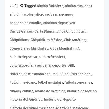
0
Tagged
,
,
afición futbolera
afición mexicana
,
,
afición tricolor
aficionados mexicanos
,
,
cánticos de estadio
cánticos deportivos
,
,
,
Carlos Garcés
Carta Blanca
Chica Chiquitibum
,
,
,
Chiquitibum
Chiquitibum México
Club América
,
,
comerciales Mundial 86
Copa Mundial FIFA
,
,
cultura deportiva
cultura futbolera
,
,
cultura popular mexicana
deportes OBR
,
,
federación mexicana de futbol
futbol internacional
,
,
,
Futbol mexicano
futbol nostalgia
futbol sonorense
,
,
,
futbol y cultura
himno de la afición
historia de México
,
,
historia del América
historia del deporte
,
,
historia del futbol mexicano
identidad mexicana