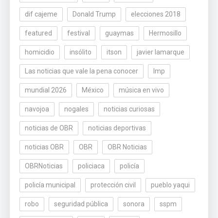
dif cajeme
Donald Trump
elecciones 2018
featured
festival
guaymas
Hermosillo
homicidio
insólito
itson
javier lamarque
Las noticias que vale la pena conocer
lmp
mundial 2026
México
música en vivo
navojoa
nogales
noticias curiosas
noticias de OBR
noticias deportivas
noticias OBR
OBR
OBR Noticias
OBRNoticias
policiaca
policía
policía municipal
protección civil
pueblo yaqui
robo
seguridad pública
sonora
sspm