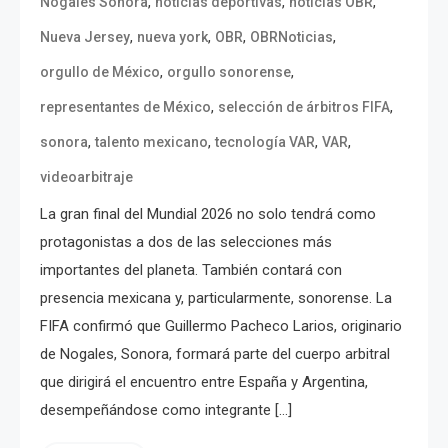
,
,
,
Nogales Sonora
noticias deportivas
noticias OBR
,
,
,
,
Nueva Jersey
nueva york
OBR
OBRNoticias
,
,
orgullo de México
orgullo sonorense
,
,
representantes de México
selección de árbitros FIFA
,
,
,
,
sonora
talento mexicano
tecnología VAR
VAR
videoarbitraje
La gran final del Mundial 2026 no solo tendrá como
protagonistas a dos de las selecciones más
importantes del planeta. También contará con
presencia mexicana y, particularmente, sonorense. La
FIFA confirmó que Guillermo Pacheco Larios, originario
de Nogales, Sonora, formará parte del cuerpo arbitral
que dirigirá el encuentro entre España y Argentina,
desempeñándose como integrante […]