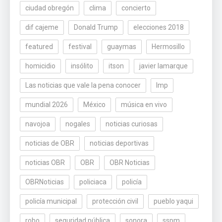
ciudad obregón
clima
concierto
dif cajeme
Donald Trump
elecciones 2018
featured
festival
guaymas
Hermosillo
homicidio
insólito
itson
javier lamarque
Las noticias que vale la pena conocer
lmp
mundial 2026
México
música en vivo
navojoa
nogales
noticias curiosas
noticias de OBR
noticias deportivas
noticias OBR
OBR
OBR Noticias
OBRNoticias
policiaca
policía
policía municipal
protección civil
pueblo yaqui
robo
seguridad pública
sonora
sspm