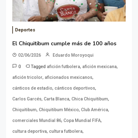
Deportes
El Chiquitibum cumple más de 100 años
02/06/2026
Eduardo Moroyoqui
0
Tagged
,
,
afición futbolera
afición mexicana
,
,
afición tricolor
aficionados mexicanos
,
,
cánticos de estadio
cánticos deportivos
,
,
,
Carlos Garcés
Carta Blanca
Chica Chiquitibum
,
,
,
Chiquitibum
Chiquitibum México
Club América
,
,
comerciales Mundial 86
Copa Mundial FIFA
,
,
cultura deportiva
cultura futbolera