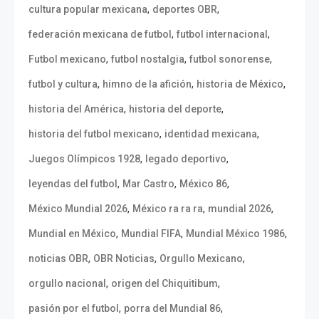
,
,
cultura popular mexicana
deportes OBR
,
,
federación mexicana de futbol
futbol internacional
,
,
,
Futbol mexicano
futbol nostalgia
futbol sonorense
,
,
,
futbol y cultura
himno de la afición
historia de México
,
,
historia del América
historia del deporte
,
,
historia del futbol mexicano
identidad mexicana
,
,
Juegos Olímpicos 1928
legado deportivo
,
,
,
leyendas del futbol
Mar Castro
México 86
,
,
,
México Mundial 2026
México ra ra ra
mundial 2026
,
,
,
Mundial en México
Mundial FIFA
Mundial México 1986
,
,
,
noticias OBR
OBR Noticias
Orgullo Mexicano
,
,
orgullo nacional
origen del Chiquitibum
,
,
pasión por el futbol
porra del Mundial 86