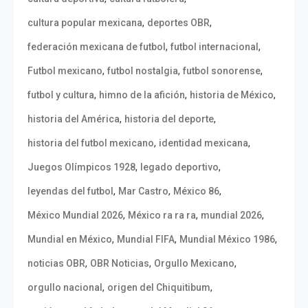
,
,
cultura popular mexicana
deportes OBR
,
,
federación mexicana de futbol
futbol internacional
,
,
,
Futbol mexicano
futbol nostalgia
futbol sonorense
,
,
,
futbol y cultura
himno de la afición
historia de México
,
,
historia del América
historia del deporte
,
,
historia del futbol mexicano
identidad mexicana
,
,
Juegos Olímpicos 1928
legado deportivo
,
,
,
leyendas del futbol
Mar Castro
México 86
,
,
,
México Mundial 2026
México ra ra ra
mundial 2026
,
,
,
Mundial en México
Mundial FIFA
Mundial México 1986
,
,
,
noticias OBR
OBR Noticias
Orgullo Mexicano
,
,
orgullo nacional
origen del Chiquitibum