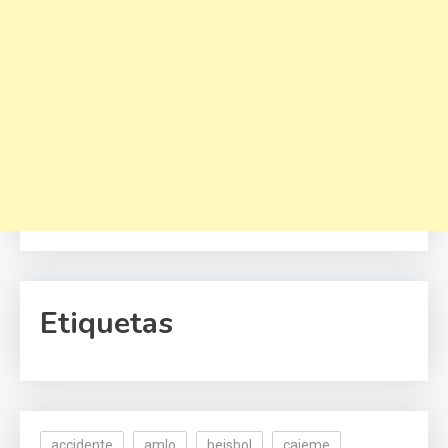
Etiquetas
accidente
amlo
beisbol
cajeme