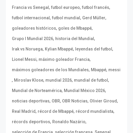
,
,
,
Francia vs Senegal
futbol europeo
futbol francés
,
,
,
futbol internacional
futbol mundial
Gerd Müller
,
,
goleadores históricos
goles de Mbappé
,
,
Grupo I Mundial 2026
historia del Mundial
,
,
,
Irak vs Noruega
Kylian Mbappé
leyendas del futbol
,
,
Lionel Messi
máximo goleador Francia
,
,
máximos goleadores de los Mundiales
Mbappé
messi
,
,
,
,
Miroslav Klose
mundial 2026
mundial de futbol
,
,
Mundial de Norteamérica
Mundial México 2026
,
,
,
,
noticias deportivas
OBR
OBR Noticias
Olivier Giroud
,
,
,
Real Madrid
récord de Mbappé
récord mundialista
,
,
récords deportivos
Ronaldo Nazário
,
,
selección de Francia
selección francesa
Senegal