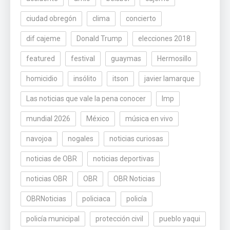
ciudad obregón
clima
concierto
dif cajeme
Donald Trump
elecciones 2018
featured
festival
guaymas
Hermosillo
homicidio
insólito
itson
javier lamarque
Las noticias que vale la pena conocer
lmp
mundial 2026
México
música en vivo
navojoa
nogales
noticias curiosas
noticias de OBR
noticias deportivas
noticias OBR
OBR
OBR Noticias
OBRNoticias
policiaca
policía
policía municipal
protección civil
pueblo yaqui