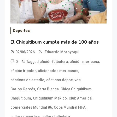
Deportes
El Chiquitibum cumple más de 100 años
02/06/2026
Eduardo Moroyoqui
0
Tagged
,
,
afición futbolera
afición mexicana
,
,
afición tricolor
aficionados mexicanos
,
,
cánticos de estadio
cánticos deportivos
,
,
,
Carlos Garcés
Carta Blanca
Chica Chiquitibum
,
,
,
Chiquitibum
Chiquitibum México
Club América
,
,
comerciales Mundial 86
Copa Mundial FIFA
,
,
cultura deportiva
cultura futbolera