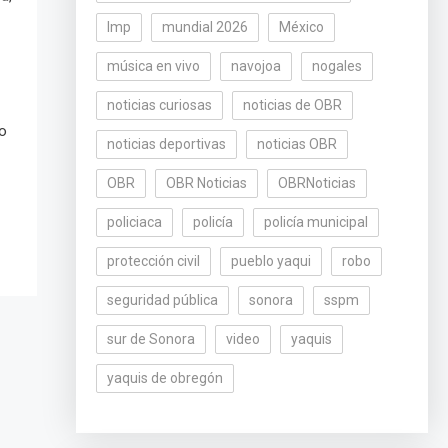
lmp
mundial 2026
México
música en vivo
navojoa
nogales
noticias curiosas
noticias de OBR
ro
noticias deportivas
noticias OBR
OBR
OBR Noticias
OBRNoticias
policiaca
policía
policía municipal
protección civil
pueblo yaqui
robo
seguridad pública
sonora
sspm
sur de Sonora
video
yaquis
yaquis de obregón