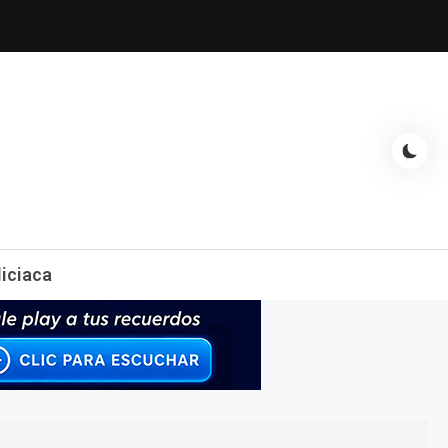
espectáculos, entrevistas con famosos, showbizz, podcast, chismes y
liciaca
mas