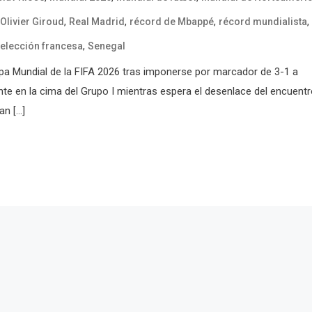
,
,
,
,
Olivier Giroud
Real Madrid
récord de Mbappé
récord mundialista
,
elección francesa
Senegal
pa Mundial de la FIFA 2026 tras imponerse por marcador de 3-1 a
e en la cima del Grupo I mientras espera el desenlace del encuent
an […]