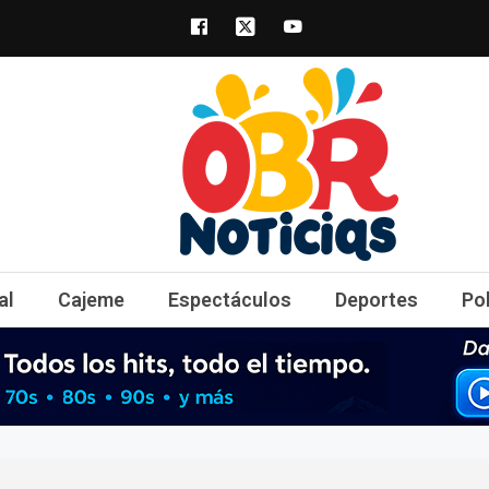
obrnoticias.com
obr noticias noticias, entretenimiento y 
al
Cajeme
Espectáculos
Deportes
Po