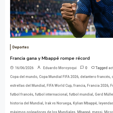
Deportes
Francia gana y Mbappé rompe récord
0
Tagged
16/06/2026
Eduardo Moroyoqui
ac
,
,
,
Copa del mundo
Copa Mundial FIFA 2026
delantero francés
,
,
,
,
estrellas del Mundial
FIFA World Cup
francia
Francia 2026
F
,
,
,
futbol francés
futbol internacional
futbol mundial
Gerd Mülle
,
,
,
historia del Mundial
Irak vs Noruega
Kylian Mbappé
leyendas
,
,
,
máximos goleadores de los Mundiales
Mbappé
messi
Miro