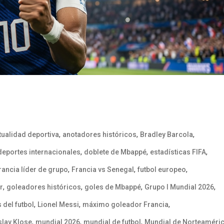
,
,
,
tualidad deportiva
anotadores históricos
Bradley Barcola
,
,
,
deportes internacionales
doblete de Mbappé
estadísticas FIFA
,
,
,
rancia líder de grupo
Francia vs Senegal
futbol europeo
,
,
,
,
r
goleadores históricos
goles de Mbappé
Grupo I Mundial 2026
,
,
,
 del futbol
Lionel Messi
máximo goleador Francia
,
,
,
slav Klose
mundial 2026
mundial de futbol
Mundial de Norteaméri