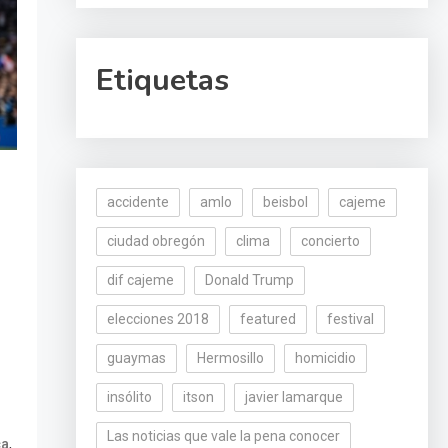
Etiquetas
accidente
amlo
beisbol
cajeme
ciudad obregón
clima
concierto
dif cajeme
Donald Trump
elecciones 2018
featured
festival
guaymas
Hermosillo
homicidio
insólito
itson
javier lamarque
Las noticias que vale la pena conocer
,
ca