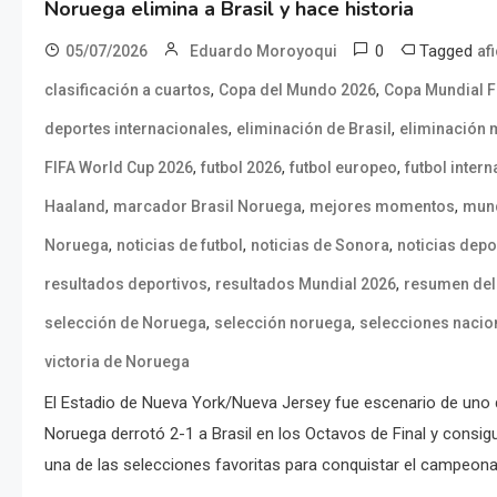
Noruega elimina a Brasil y hace historia
0
Tagged
05/07/2026
Eduardo Moroyoqui
af
,
,
clasificación a cuartos
Copa del Mundo 2026
Copa Mundial F
,
,
deportes internacionales
eliminación de Brasil
eliminación 
,
,
,
FIFA World Cup 2026
futbol 2026
futbol europeo
futbol inter
,
,
,
Haaland
marcador Brasil Noruega
mejores momentos
mund
,
,
,
Noruega
noticias de futbol
noticias de Sonora
noticias depo
,
,
resultados deportivos
resultados Mundial 2026
resumen del
,
,
selección de Noruega
selección noruega
selecciones nacio
victoria de Noruega
El Estadio de Nueva York/Nueva Jersey fue escenario de uno 
Noruega derrotó 2-1 a Brasil en los Octavos de Final y consigui
una de las selecciones favoritas para conquistar el campeonat