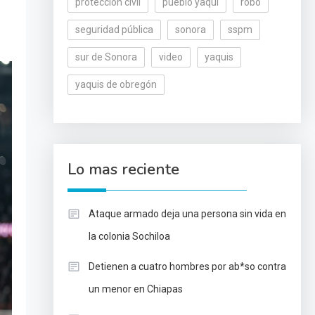
protección civil
pueblo yaqui
robo
seguridad pública
sonora
sspm
sur de Sonora
video
yaquis
yaquis de obregón
Lo mas reciente
Ataque armado deja una persona sin vida en
la colonia Sochiloa
Detienen a cuatro hombres por ab*so contra
un menor en Chiapas