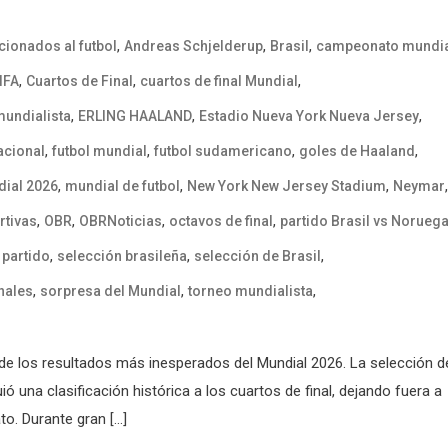
,
,
,
icionados al futbol
Andreas Schjelderup
Brasil
campeonato mundi
,
,
,
IFA
Cuartos de Final
cuartos de final Mundial
,
,
,
mundialista
ERLING HAALAND
Estadio Nueva York Nueva Jersey
,
,
,
,
nacional
futbol mundial
futbol sudamericano
goles de Haaland
,
,
,
,
ial 2026
mundial de futbol
New York New Jersey Stadium
Neymar
,
,
,
,
rtivas
OBR
OBRNoticias
octavos de final
partido Brasil vs Norueg
,
,
,
 partido
selección brasileña
selección de Brasil
,
,
,
nales
sorpresa del Mundial
torneo mundialista
de los resultados más inesperados del Mundial 2026. La selección d
ó una clasificación histórica a los cuartos de final, dejando fuera a
o. Durante gran […]