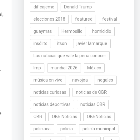
dif cajeme
Donald Trump
,
al
elecciones 2018
featured
festival
guaymas
Hermosillo
homicidio
insólito
itson
javier lamarque
Las noticias que vale la pena conocer
lmp
mundial 2026
México
,
a
música en vivo
navojoa
nogales
noticias curiosas
noticias de OBR
noticias deportivas
noticias OBR
e
OBR
OBR Noticias
OBRNoticias
policiaca
policía
policía municipal