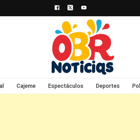
obrnoticias.com
obr noticias noticias, entretenimiento y 
al
Cajeme
Espectáculos
Deportes
Po