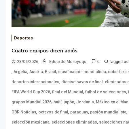
Deportes
Cuatro equipos dicen adiós
0
Tagged
23/06/2026
Eduardo Moroyoqui
ac
,
,
,
,
,
Argelia
Austria
Brasil
clasificación mundialista
cobertura 
,
,
deportes internacionales
dieciseisavos de final
eliminados 
,
,
,
FIFA World Cup 2026
final del Mundial
futbol de selecciones
,
,
,
,
grupos Mundial 2026
haití
japón
Jordania
México en el Mun
,
,
,
,
OBR Noticias
octavos de final
paraguay
pasión mundialista
,
,
selección mexicana
selecciones eliminadas
selecciones na