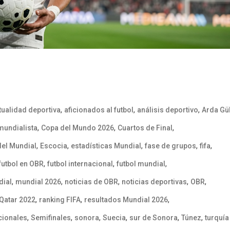
,
,
,
tualidad deportiva
aficionados al futbol
análisis deportivo
Arda Gü
,
,
,
mundialista
Copa del Mundo 2026
Cuartos de Final
,
,
,
,
,
del Mundial
Escocia
estadísticas Mundial
fase de grupos
fifa
,
,
,
futbol en OBR
futbol internacional
futbol mundial
,
,
,
,
,
dial
mundial 2026
noticias de OBR
noticias deportivas
OBR
,
,
,
Qatar 2022
ranking FIFA
resultados Mundial 2026
,
,
,
,
,
,
cionales
Semifinales
sonora
Suecia
sur de Sonora
Túnez
turquía