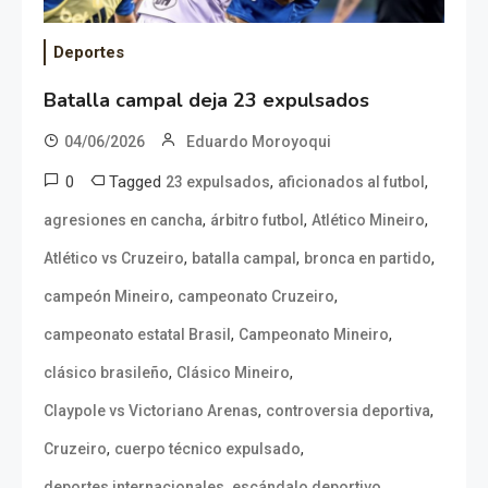
Deportes
Batalla campal deja 23 expulsados
04/06/2026
Eduardo Moroyoqui
0
Tagged
,
,
23 expulsados
aficionados al futbol
,
,
,
agresiones en cancha
árbitro futbol
Atlético Mineiro
,
,
,
Atlético vs Cruzeiro
batalla campal
bronca en partido
,
,
campeón Mineiro
campeonato Cruzeiro
,
,
campeonato estatal Brasil
Campeonato Mineiro
,
,
clásico brasileño
Clásico Mineiro
,
,
Claypole vs Victoriano Arenas
controversia deportiva
,
,
Cruzeiro
cuerpo técnico expulsado
,
,
deportes internacionales
escándalo deportivo