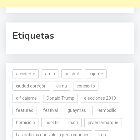
Etiquetas
accidente
amlo
beisbol
cajeme
ciudad obregón
clima
concierto
dif cajeme
Donald Trump
elecciones 2018
featured
festival
guaymas
Hermosillo
homicidio
insólito
itson
javier lamarque
Las noticias que vale la pena conocer
lmp