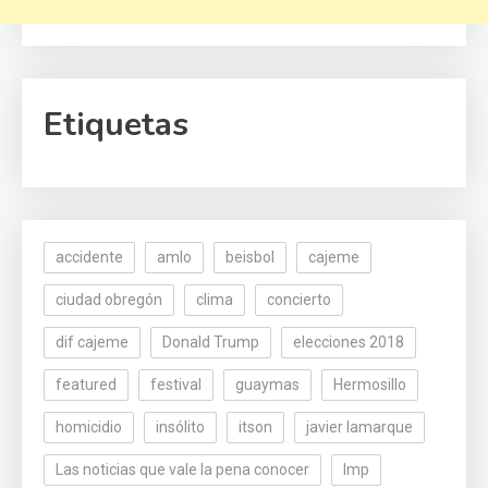
Etiquetas
accidente
amlo
beisbol
cajeme
ciudad obregón
clima
concierto
dif cajeme
Donald Trump
elecciones 2018
featured
festival
guaymas
Hermosillo
homicidio
insólito
itson
javier lamarque
Las noticias que vale la pena conocer
lmp