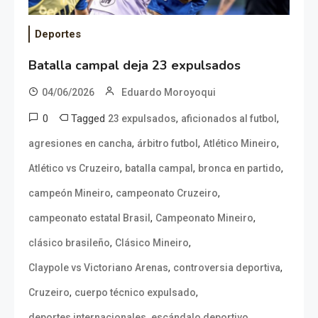
Deportes
Batalla campal deja 23 expulsados
04/06/2026
Eduardo Moroyoqui
0
Tagged
,
,
23 expulsados
aficionados al futbol
,
,
,
agresiones en cancha
árbitro futbol
Atlético Mineiro
,
,
,
Atlético vs Cruzeiro
batalla campal
bronca en partido
,
,
campeón Mineiro
campeonato Cruzeiro
,
,
campeonato estatal Brasil
Campeonato Mineiro
,
,
clásico brasileño
Clásico Mineiro
,
,
Claypole vs Victoriano Arenas
controversia deportiva
,
,
Cruzeiro
cuerpo técnico expulsado
,
,
deportes internacionales
escándalo deportivo