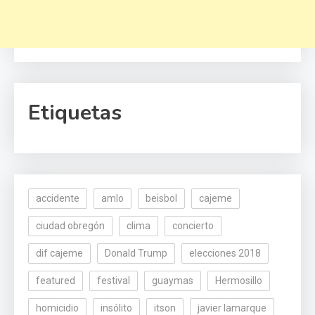
Etiquetas
accidente
amlo
beisbol
cajeme
ciudad obregón
clima
concierto
dif cajeme
Donald Trump
elecciones 2018
featured
festival
guaymas
Hermosillo
homicidio
insólito
itson
javier lamarque