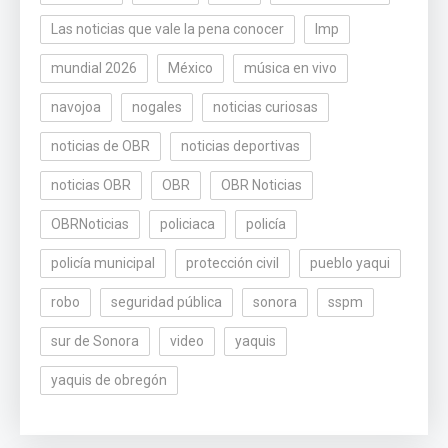
Las noticias que vale la pena conocer
lmp
mundial 2026
México
música en vivo
navojoa
nogales
noticias curiosas
noticias de OBR
noticias deportivas
noticias OBR
OBR
OBR Noticias
OBRNoticias
policiaca
policía
policía municipal
protección civil
pueblo yaqui
robo
seguridad pública
sonora
sspm
sur de Sonora
video
yaquis
yaquis de obregón