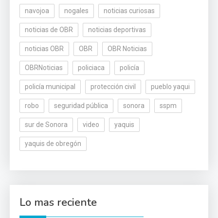
navojoa
nogales
noticias curiosas
noticias de OBR
noticias deportivas
noticias OBR
OBR
OBR Noticias
OBRNoticias
policiaca
policía
policía municipal
protección civil
pueblo yaqui
robo
seguridad pública
sonora
sspm
sur de Sonora
video
yaquis
yaquis de obregón
Lo mas reciente