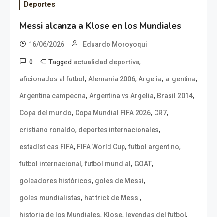
Deportes
Messi alcanza a Klose en los Mundiales
16/06/2026
Eduardo Moroyoqui
0
Tagged
,
actualidad deportiva
,
,
,
,
aficionados al futbol
Alemania 2006
Argelia
argentina
,
,
,
Argentina campeona
Argentina vs Argelia
Brasil 2014
,
,
,
Copa del mundo
Copa Mundial FIFA 2026
CR7
,
,
cristiano ronaldo
deportes internacionales
,
,
,
estadísticas FIFA
FIFA World Cup
futbol argentino
,
,
,
futbol internacional
futbol mundial
GOAT
,
,
goleadores históricos
goles de Messi
,
,
goles mundialistas
hat trick de Messi
,
,
,
historia de los Mundiales
Klose
leyendas del futbol