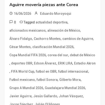
Aguirre movería piezas ante Corea
16/06/2026
Eduardo Moroyoqui
0
Tagged
,
actualidad deportiva
,
,
aficionados mexicanos
alineación de México
,
,
,
Álvaro Fidalgo
Cachorro Montes
cambios de Aguirre
,
,
César Montes
clasificación Mundial 2026
,
,
Copa Mundial FIFA 2026
corea del sur
debut de México
,
,
,
,
deportes OBR
Edson Álvarez
ERIK LIRA
Estadio Akron
,
,
,
,
FIFA World Cup
futbol en OBR
futbol internacional
,
,
,
Futbol mexicano
futbol Sonora
Gilberto Mora
,
,
Grupo A Mundial 2026
Guadalajara Mundial 2026
,
,
,
Javier Aguirre
Jesús Gallardo
Johan Vásquez
,
,
Jorge Sánchez
Julián QUiñones