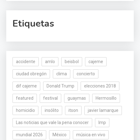
Etiquetas
accidente
amlo
beisbol
cajeme
ciudad obregón
clima
concierto
dif cajeme
Donald Trump
elecciones 2018
featured
festival
guaymas
Hermosillo
homicidio
insólito
itson
javier lamarque
Las noticias que vale la pena conocer
lmp
mundial 2026
México
música en vivo