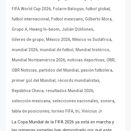
,
,
,
FIFA World Cup 2026
Folarin Balogun
futbol global
,
,
,
futbol internacional
Futbol mexicano
Gilberto Mora
,
,
,
Grupo A
Hwang In-beom
Julián QUiñones
,
,
,
líderes de grupo
México 2026
México vs Sudáfrica
,
,
,
mundial 2026
mundial de futbol
Mundial histórico
,
,
,
Mundial Norteamérica 2026
noticias deportivas
OBR
,
,
,
OBR Noticias
partidos del Mundial
pasión futbolera
,
,
primer gol del Mundial
récords mundialistas
,
,
República Checa
resultados Mundial 2026
,
,
,
selección mexicana
selecciones nacionales
sonora
,
,
,
tabla de posiciones
torneo FIFA
tri
Vinícius Jr
La Copa Mundial de la FIFA 2026 ya está en marcha y
las primeras jornadas han demostrado por qué este