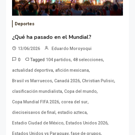
Deportes
¿Qué ha pasado en el Mundial?
13/06/2026
Eduardo Moroyoqui
0
Tagged
,
,
104 partidos
48 selecciones
,
,
actualidad deportiva
afición mexicana
,
,
,
Brasil vs Marruecos
Canadá 2026
Christian Pulisic
,
,
clasificación mundialista
Copa del mundo
,
,
Copa Mundial FIFA 2026
corea del sur
,
,
dieciseisavos de final
estadio azteca
,
,
Estadio Ciudad de México
Estados Unidos 2026
,
,
Estados Unidos vs Paraguay
fase de grupos