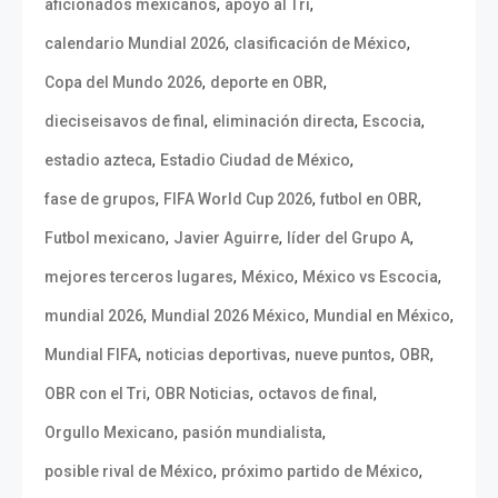
,
,
aficionados mexicanos
apoyo al Tri
,
,
calendario Mundial 2026
clasificación de México
,
,
Copa del Mundo 2026
deporte en OBR
,
,
,
dieciseisavos de final
eliminación directa
Escocia
,
,
estadio azteca
Estadio Ciudad de México
,
,
,
fase de grupos
FIFA World Cup 2026
futbol en OBR
,
,
,
Futbol mexicano
Javier Aguirre
líder del Grupo A
,
,
,
mejores terceros lugares
México
México vs Escocia
,
,
,
mundial 2026
Mundial 2026 México
Mundial en México
,
,
,
,
Mundial FIFA
noticias deportivas
nueve puntos
OBR
,
,
,
OBR con el Tri
OBR Noticias
octavos de final
,
,
Orgullo Mexicano
pasión mundialista
,
,
posible rival de México
próximo partido de México