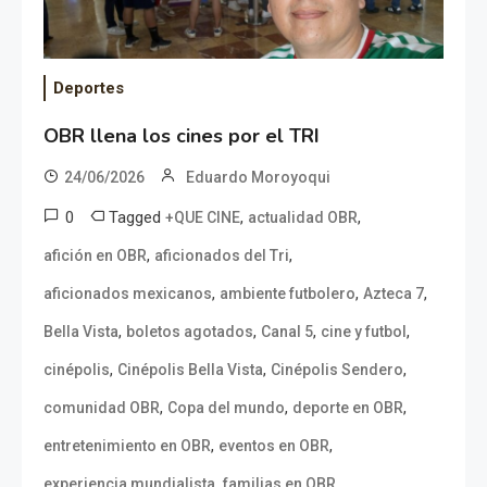
Deportes
OBR llena los cines por el TRI
24/06/2026
Eduardo Moroyoqui
0
Tagged
,
,
+QUE CINE
actualidad OBR
,
,
afición en OBR
aficionados del Tri
,
,
,
aficionados mexicanos
ambiente futbolero
Azteca 7
,
,
,
,
Bella Vista
boletos agotados
Canal 5
cine y futbol
,
,
,
cinépolis
Cinépolis Bella Vista
Cinépolis Sendero
,
,
,
comunidad OBR
Copa del mundo
deporte en OBR
,
,
entretenimiento en OBR
eventos en OBR
,
,
experiencia mundialista
familias en OBR