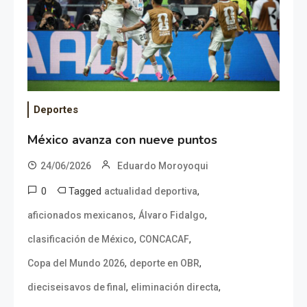
Deportes
México avanza con nueve puntos
24/06/2026
Eduardo Moroyoqui
0
Tagged
,
actualidad deportiva
,
,
aficionados mexicanos
Álvaro Fidalgo
,
,
clasificación de México
CONCACAF
,
,
Copa del Mundo 2026
deporte en OBR
,
,
dieciseisavos de final
eliminación directa