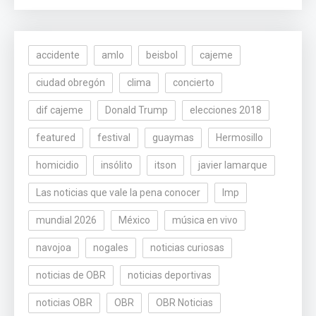
accidente
amlo
beisbol
cajeme
ciudad obregón
clima
concierto
dif cajeme
Donald Trump
elecciones 2018
featured
festival
guaymas
Hermosillo
homicidio
insólito
itson
javier lamarque
Las noticias que vale la pena conocer
lmp
mundial 2026
México
música en vivo
navojoa
nogales
noticias curiosas
noticias de OBR
noticias deportivas
noticias OBR
OBR
OBR Noticias