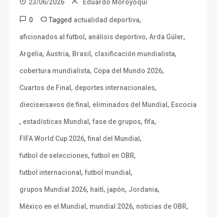
23/06/2026
Eduardo Moroyoqui
0
Tagged
,
actualidad deportiva
,
,
,
aficionados al futbol
análisis deportivo
Arda Güler
,
,
,
,
Argelia
Austria
Brasil
clasificación mundialista
,
,
cobertura mundialista
Copa del Mundo 2026
,
,
Cuartos de Final
deportes internacionales
,
,
dieciseisavos de final
eliminados del Mundial
Escocia
,
,
,
,
estadísticas Mundial
fase de grupos
fifa
,
,
FIFA World Cup 2026
final del Mundial
,
,
futbol de selecciones
futbol en OBR
,
,
futbol internacional
futbol mundial
,
,
,
,
grupos Mundial 2026
haití
japón
Jordania
,
,
,
México en el Mundial
mundial 2026
noticias de OBR