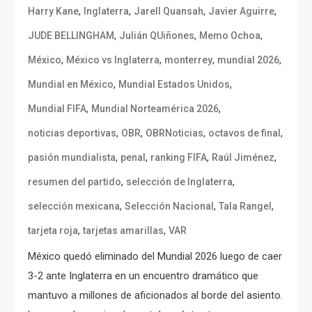
,
,
,
,
Harry Kane
Inglaterra
Jarell Quansah
Javier Aguirre
,
,
,
JUDE BELLINGHAM
Julián QUiñones
Memo Ochoa
,
,
,
,
México
México vs Inglaterra
monterrey
mundial 2026
,
,
Mundial en México
Mundial Estados Unidos
,
,
Mundial FIFA
Mundial Norteamérica 2026
,
,
,
,
noticias deportivas
OBR
OBRNoticias
octavos de final
,
,
,
,
pasión mundialista
penal
ranking FIFA
Raúl Jiménez
,
,
resumen del partido
selección de Inglaterra
,
,
,
selección mexicana
Selección Nacional
Tala Rangel
,
,
tarjeta roja
tarjetas amarillas
VAR
México quedó eliminado del Mundial 2026 luego de caer
3-2 ante Inglaterra en un encuentro dramático que
mantuvo a millones de aficionados al borde del asiento.