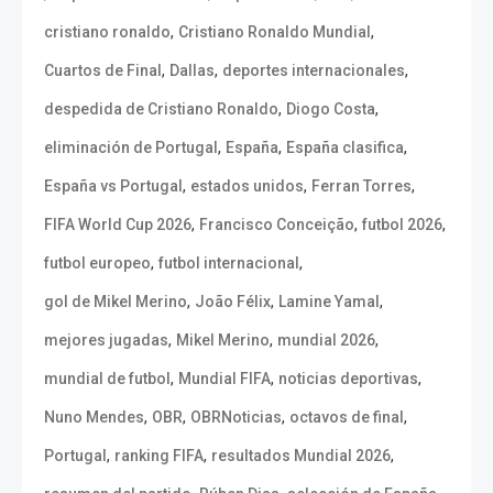
,
,
cristiano ronaldo
Cristiano Ronaldo Mundial
,
,
,
Cuartos de Final
Dallas
deportes internacionales
,
,
despedida de Cristiano Ronaldo
Diogo Costa
,
,
,
eliminación de Portugal
España
España clasifica
,
,
,
España vs Portugal
estados unidos
Ferran Torres
,
,
,
FIFA World Cup 2026
Francisco Conceição
futbol 2026
,
,
futbol europeo
futbol internacional
,
,
,
gol de Mikel Merino
João Félix
Lamine Yamal
,
,
,
mejores jugadas
Mikel Merino
mundial 2026
,
,
,
mundial de futbol
Mundial FIFA
noticias deportivas
,
,
,
,
Nuno Mendes
OBR
OBRNoticias
octavos de final
,
,
,
Portugal
ranking FIFA
resultados Mundial 2026