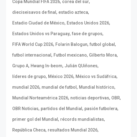
,
,
Copa Mundial FIFA 2026
corea del sur
,
,
dieciseisavos de final
estadio azteca
,
,
Estadio Ciudad de México
Estados Unidos 2026
,
,
Estados Unidos vs Paraguay
fase de grupos
,
,
,
FIFA World Cup 2026
Folarin Balogun
futbol global
,
,
,
futbol internacional
Futbol mexicano
Gilberto Mora
,
,
,
Grupo A
Hwang In-beom
Julián QUiñones
,
,
,
líderes de grupo
México 2026
México vs Sudáfrica
,
,
,
mundial 2026
mundial de futbol
Mundial histórico
,
,
,
Mundial Norteamérica 2026
noticias deportivas
OBR
,
,
,
OBR Noticias
partidos del Mundial
pasión futbolera
,
,
primer gol del Mundial
récords mundialistas
,
,
República Checa
resultados Mundial 2026