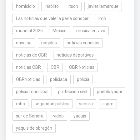
homicidio
insólito
itson
javier lamarque
Las noticias que vale la pena conocer
lmp
mundial 2026
México
música en vivo
navojoa
nogales
noticias curiosas
noticias de OBR
noticias deportivas
noticias OBR
OBR
OBR Noticias
OBRNoticias
policiaca
policía
policía municipal
protección civil
pueblo yaqui
robo
seguridad pública
sonora
sspm
sur de Sonora
video
yaquis
yaquis de obregón