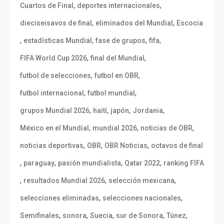
,
,
Cuartos de Final
deportes internacionales
,
,
dieciseisavos de final
eliminados del Mundial
Escocia
,
,
,
,
estadísticas Mundial
fase de grupos
fifa
,
,
FIFA World Cup 2026
final del Mundial
,
,
futbol de selecciones
futbol en OBR
,
,
futbol internacional
futbol mundial
,
,
,
,
grupos Mundial 2026
haití
japón
Jordania
,
,
,
México en el Mundial
mundial 2026
noticias de OBR
,
,
,
noticias deportivas
OBR
OBR Noticias
octavos de final
,
,
,
,
paraguay
pasión mundialista
Qatar 2022
ranking FIFA
,
,
,
resultados Mundial 2026
selección mexicana
,
,
selecciones eliminadas
selecciones nacionales
,
,
,
,
,
Semifinales
sonora
Suecia
sur de Sonora
Túnez