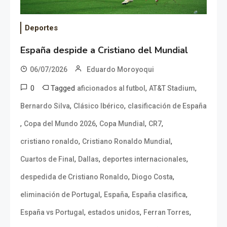
Deportes
España despide a Cristiano del Mundial
06/07/2026
Eduardo Moroyoqui
0
Tagged
,
,
aficionados al futbol
AT&T Stadium
,
,
Bernardo Silva
Clásico Ibérico
clasificación de España
,
,
,
,
Copa del Mundo 2026
Copa Mundial
CR7
,
,
cristiano ronaldo
Cristiano Ronaldo Mundial
,
,
,
Cuartos de Final
Dallas
deportes internacionales
,
,
despedida de Cristiano Ronaldo
Diogo Costa
,
,
,
eliminación de Portugal
España
España clasifica
,
,
,
España vs Portugal
estados unidos
Ferran Torres