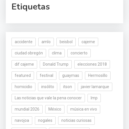
Etiquetas
accidente
amlo
beisbol
cajeme
ciudad obregón
clima
concierto
dif cajeme
Donald Trump
elecciones 2018
featured
festival
guaymas
Hermosillo
homicidio
insólito
itson
javier lamarque
Las noticias que vale la pena conocer
lmp
mundial 2026
México
música en vivo
navojoa
nogales
noticias curiosas