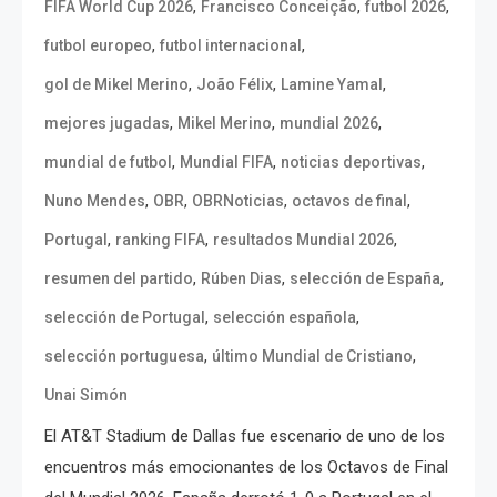
,
,
,
FIFA World Cup 2026
Francisco Conceição
futbol 2026
,
,
futbol europeo
futbol internacional
,
,
,
gol de Mikel Merino
João Félix
Lamine Yamal
,
,
,
mejores jugadas
Mikel Merino
mundial 2026
,
,
,
mundial de futbol
Mundial FIFA
noticias deportivas
,
,
,
,
Nuno Mendes
OBR
OBRNoticias
octavos de final
,
,
,
Portugal
ranking FIFA
resultados Mundial 2026
,
,
,
resumen del partido
Rúben Dias
selección de España
,
,
selección de Portugal
selección española
,
,
selección portuguesa
último Mundial de Cristiano
Unai Simón
El AT&T Stadium de Dallas fue escenario de uno de los
encuentros más emocionantes de los Octavos de Final