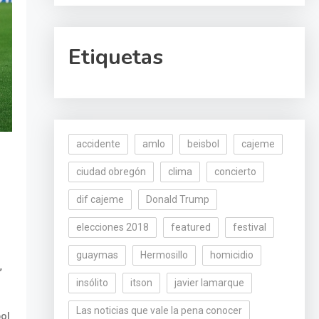
Etiquetas
accidente
amlo
beisbol
cajeme
ciudad obregón
clima
concierto
dif cajeme
Donald Trump
elecciones 2018
featured
festival
guaymas
Hermosillo
homicidio
,
insólito
itson
javier lamarque
Las noticias que vale la pena conocer
bol