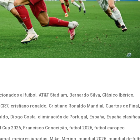
,
,
,
,
icionados al futbol
AT&T Stadium
Bernardo Silva
Clásico Ibérico
,
,
,
,
,
CR7
cristiano ronaldo
Cristiano Ronaldo Mundial
Cuartos de Final
,
,
,
,
aldo
Diogo Costa
eliminación de Portugal
España
España clasifica
,
,
,
,
d Cup 2026
Francisco Conceição
futbol 2026
futbol europeo
,
,
,
,
Yamal
mejores jugadas
Mikel Merino
mundial 2026
mundial de fut