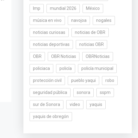
lmp
mundial 2026
México
música en vivo
navojoa
nogales
noticias curiosas
noticias de OBR
noticias deportivas
noticias OBR
OBR
OBR Noticias
OBRNoticias
policiaca
policía
policía municipal
protección civil
pueblo yaqui
robo
seguridad pública
sonora
sspm
sur de Sonora
video
yaquis
yaquis de obregón