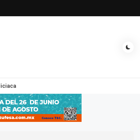
espectáculos, entrevistas con famosos, showbizz, podcast, chismes y
liciaca
mas