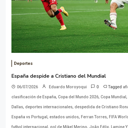
Deportes
España despide a Cristiano del Mundial
0
Tagged
06/07/2026
Eduardo Moroyoqui
af
,
,
clasificación de España
Copa del Mundo 2026
Copa Mundial
,
,
Dallas
deportes internacionales
despedida de Cristiano Ron
,
,
,
España vs Portugal
estados unidos
Ferran Torres
FIFA Worl
,
,
,
futbol internacional
gol de Mikel Merino
João Félix
Lamine 