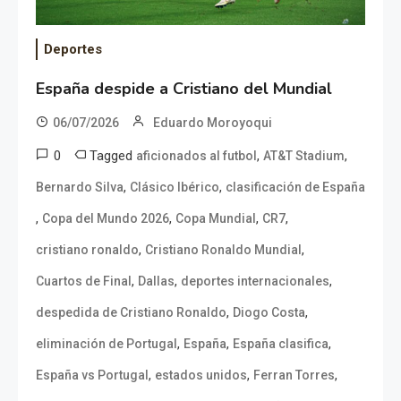
Deportes
España despide a Cristiano del Mundial
06/07/2026
Eduardo Moroyoqui
0
Tagged
,
,
aficionados al futbol
AT&T Stadium
,
,
Bernardo Silva
Clásico Ibérico
clasificación de España
,
,
,
,
Copa del Mundo 2026
Copa Mundial
CR7
,
,
cristiano ronaldo
Cristiano Ronaldo Mundial
,
,
,
Cuartos de Final
Dallas
deportes internacionales
,
,
despedida de Cristiano Ronaldo
Diogo Costa
,
,
,
eliminación de Portugal
España
España clasifica
,
,
,
España vs Portugal
estados unidos
Ferran Torres