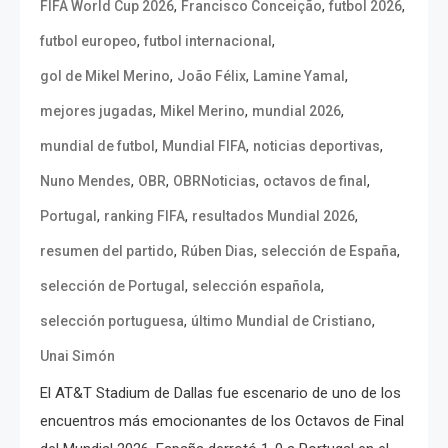
,
,
,
FIFA World Cup 2026
Francisco Conceição
futbol 2026
,
,
futbol europeo
futbol internacional
,
,
,
gol de Mikel Merino
João Félix
Lamine Yamal
,
,
,
mejores jugadas
Mikel Merino
mundial 2026
,
,
,
mundial de futbol
Mundial FIFA
noticias deportivas
,
,
,
,
Nuno Mendes
OBR
OBRNoticias
octavos de final
,
,
,
Portugal
ranking FIFA
resultados Mundial 2026
,
,
,
resumen del partido
Rúben Dias
selección de España
,
,
selección de Portugal
selección española
,
,
selección portuguesa
último Mundial de Cristiano
Unai Simón
El AT&T Stadium de Dallas fue escenario de uno de los
encuentros más emocionantes de los Octavos de Final