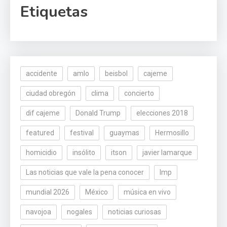
Etiquetas
accidente
amlo
beisbol
cajeme
ciudad obregón
clima
concierto
dif cajeme
Donald Trump
elecciones 2018
featured
festival
guaymas
Hermosillo
homicidio
insólito
itson
javier lamarque
Las noticias que vale la pena conocer
lmp
mundial 2026
México
música en vivo
navojoa
nogales
noticias curiosas