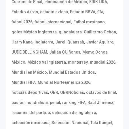
,
,
,
Cuartos de Final
eliminación de México
ERIK LIRA
,
,
,
,
Estadio Akron
estadio azteca
Estadio BBVA
fifa
,
,
,
futbol 2026
futbol internacional
Futbol mexicano
,
,
,
goles México Inglaterra
guadalajara
Guillermo Ochoa
,
,
,
,
Harry Kane
Inglaterra
Jarell Quansah
Javier Aguirre
,
,
,
JUDE BELLINGHAM
Julián QUiñones
Memo Ochoa
,
,
,
,
México
México vs Inglaterra
monterrey
mundial 2026
,
,
Mundial en México
Mundial Estados Unidos
,
,
Mundial FIFA
Mundial Norteamérica 2026
,
,
,
,
noticias deportivas
OBR
OBRNoticias
octavos de final
,
,
,
,
pasión mundialista
penal
ranking FIFA
Raúl Jiménez
,
,
resumen del partido
selección de Inglaterra
,
,
,
selección mexicana
Selección Nacional
Tala Rangel