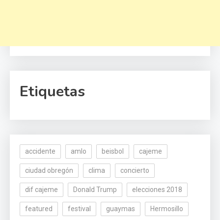
Etiquetas
accidente
amlo
beisbol
cajeme
ciudad obregón
clima
concierto
dif cajeme
Donald Trump
elecciones 2018
featured
festival
guaymas
Hermosillo