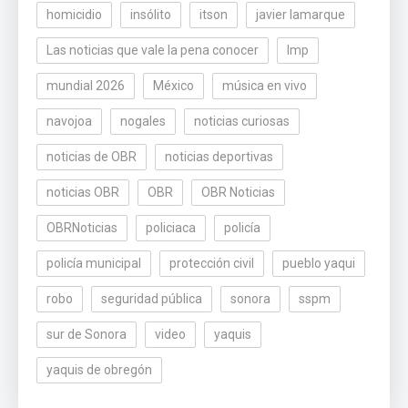
homicidio
insólito
itson
javier lamarque
Las noticias que vale la pena conocer
lmp
mundial 2026
México
música en vivo
navojoa
nogales
noticias curiosas
noticias de OBR
noticias deportivas
noticias OBR
OBR
OBR Noticias
OBRNoticias
policiaca
policía
policía municipal
protección civil
pueblo yaqui
robo
seguridad pública
sonora
sspm
sur de Sonora
video
yaquis
yaquis de obregón