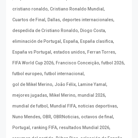
,
,
cristiano ronaldo
Cristiano Ronaldo Mundial
,
,
,
Cuartos de Final
Dallas
deportes internacionales
,
,
despedida de Cristiano Ronaldo
Diogo Costa
,
,
,
eliminación de Portugal
España
España clasifica
,
,
,
España vs Portugal
estados unidos
Ferran Torres
,
,
,
FIFA World Cup 2026
Francisco Conceição
futbol 2026
,
,
futbol europeo
futbol internacional
,
,
,
gol de Mikel Merino
João Félix
Lamine Yamal
,
,
,
mejores jugadas
Mikel Merino
mundial 2026
,
,
,
mundial de futbol
Mundial FIFA
noticias deportivas
,
,
,
,
Nuno Mendes
OBR
OBRNoticias
octavos de final
,
,
,
Portugal
ranking FIFA
resultados Mundial 2026