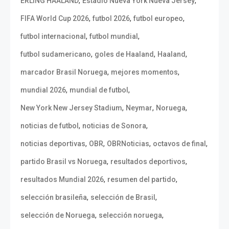
,
,
ERLING HAALAND
Estadio Nueva York Nueva Jersey
,
,
,
FIFA World Cup 2026
futbol 2026
futbol europeo
,
,
futbol internacional
futbol mundial
,
,
,
futbol sudamericano
goles de Haaland
Haaland
,
,
marcador Brasil Noruega
mejores momentos
,
,
mundial 2026
mundial de futbol
,
,
,
New York New Jersey Stadium
Neymar
Noruega
,
,
noticias de futbol
noticias de Sonora
,
,
,
,
noticias deportivas
OBR
OBRNoticias
octavos de final
,
,
partido Brasil vs Noruega
resultados deportivos
,
,
resultados Mundial 2026
resumen del partido
,
,
selección brasileña
selección de Brasil
,
,
selección de Noruega
selección noruega