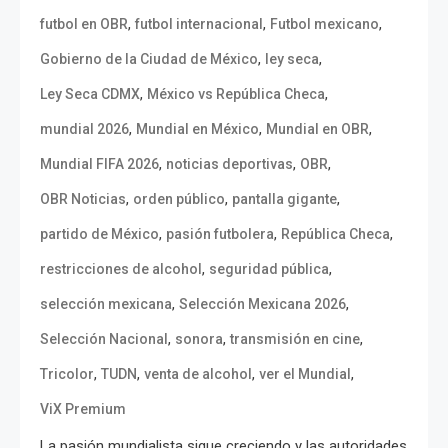
,
,
,
futbol en OBR
futbol internacional
Futbol mexicano
,
,
Gobierno de la Ciudad de México
ley seca
,
,
Ley Seca CDMX
México vs República Checa
,
,
,
mundial 2026
Mundial en México
Mundial en OBR
,
,
,
Mundial FIFA 2026
noticias deportivas
OBR
,
,
,
OBR Noticias
orden público
pantalla gigante
,
,
,
partido de México
pasión futbolera
República Checa
,
,
restricciones de alcohol
seguridad pública
,
,
selección mexicana
Selección Mexicana 2026
,
,
,
Selección Nacional
sonora
transmisión en cine
,
,
,
,
Tricolor
TUDN
venta de alcohol
ver el Mundial
ViX Premium
La pasión mundialista sigue creciendo y las autoridades