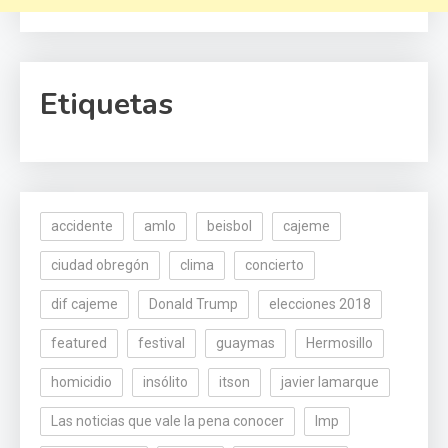
Etiquetas
accidente
amlo
beisbol
cajeme
ciudad obregón
clima
concierto
dif cajeme
Donald Trump
elecciones 2018
featured
festival
guaymas
Hermosillo
homicidio
insólito
itson
javier lamarque
Las noticias que vale la pena conocer
lmp