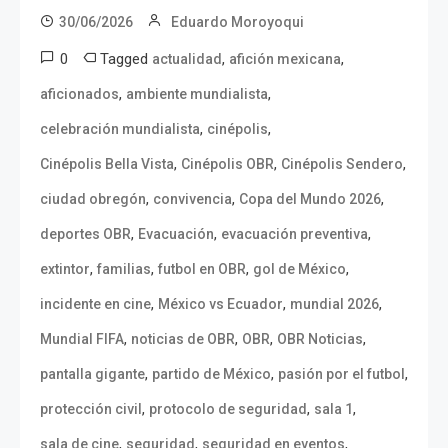
30/06/2026
Eduardo Moroyoqui
0
Tagged
,
,
actualidad
afición mexicana
,
,
aficionados
ambiente mundialista
,
,
celebración mundialista
cinépolis
,
,
,
Cinépolis Bella Vista
Cinépolis OBR
Cinépolis Sendero
,
,
,
ciudad obregón
convivencia
Copa del Mundo 2026
,
,
,
deportes OBR
Evacuación
evacuación preventiva
,
,
,
,
extintor
familias
futbol en OBR
gol de México
,
,
,
incidente en cine
México vs Ecuador
mundial 2026
,
,
,
,
Mundial FIFA
noticias de OBR
OBR
OBR Noticias
,
,
,
pantalla gigante
partido de México
pasión por el futbol
,
,
,
protección civil
protocolo de seguridad
sala 1
,
,
,
sala de cine
seguridad
seguridad en eventos