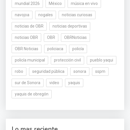
mundial 2026
México
música en vivo
navojoa
nogales
noticias curiosas
noticias de OBR
noticias deportivas
noticias OBR
OBR
OBRNoticias
OBR Noticias
policiaca
policía
policía municipal
protección civil
pueblo yaqui
robo
seguridad pública
sonora
sspm
sur de Sonora
video
yaquis
yaquis de obregón
Lo mas reciente