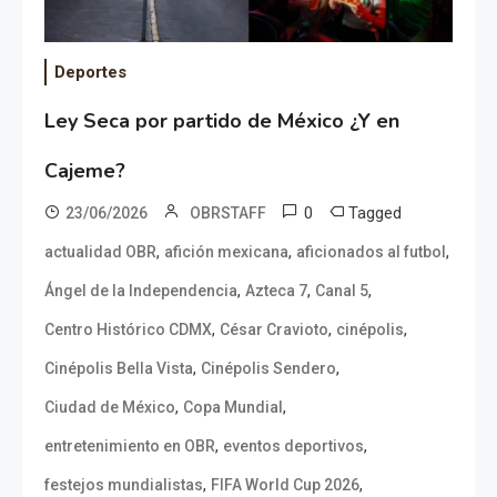
Deportes
Ley Seca por partido de México ¿Y en
Cajeme?
0
Tagged
23/06/2026
OBRSTAFF
,
,
,
actualidad OBR
afición mexicana
aficionados al futbol
,
,
,
Ángel de la Independencia
Azteca 7
Canal 5
,
,
,
Centro Histórico CDMX
César Cravioto
cinépolis
,
,
Cinépolis Bella Vista
Cinépolis Sendero
,
,
Ciudad de México
Copa Mundial
,
,
entretenimiento en OBR
eventos deportivos
,
,
festejos mundialistas
FIFA World Cup 2026