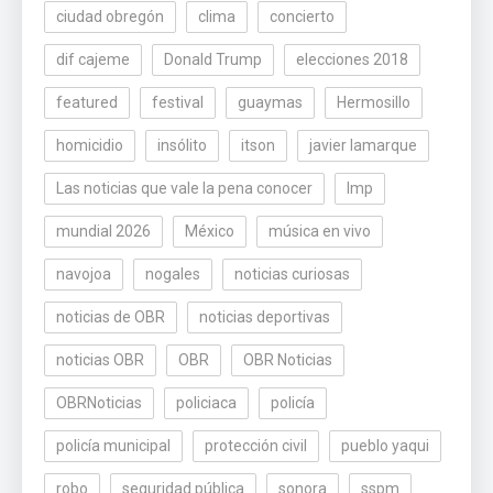
ciudad obregón
clima
concierto
dif cajeme
Donald Trump
elecciones 2018
featured
festival
guaymas
Hermosillo
homicidio
insólito
itson
javier lamarque
Las noticias que vale la pena conocer
lmp
mundial 2026
México
música en vivo
navojoa
nogales
noticias curiosas
noticias de OBR
noticias deportivas
noticias OBR
OBR
OBR Noticias
OBRNoticias
policiaca
policía
policía municipal
protección civil
pueblo yaqui
robo
seguridad pública
sonora
sspm