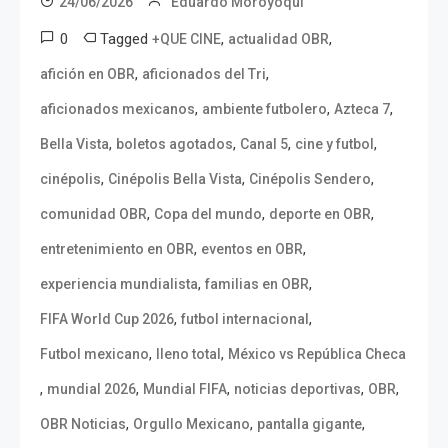
24/06/2026
Eduardo Moroyoqui
0
Tagged
,
,
+QUE CINE
actualidad OBR
,
,
afición en OBR
aficionados del Tri
,
,
,
aficionados mexicanos
ambiente futbolero
Azteca 7
,
,
,
,
Bella Vista
boletos agotados
Canal 5
cine y futbol
,
,
,
cinépolis
Cinépolis Bella Vista
Cinépolis Sendero
,
,
,
comunidad OBR
Copa del mundo
deporte en OBR
,
,
entretenimiento en OBR
eventos en OBR
,
,
experiencia mundialista
familias en OBR
,
,
FIFA World Cup 2026
futbol internacional
,
,
Futbol mexicano
lleno total
México vs República Checa
,
,
,
,
,
mundial 2026
Mundial FIFA
noticias deportivas
OBR
,
,
,
OBR Noticias
Orgullo Mexicano
pantalla gigante