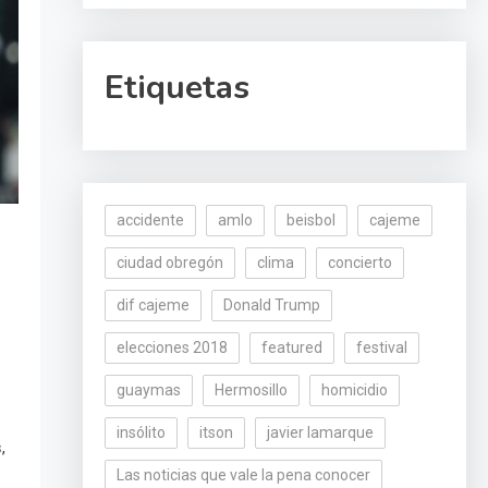
Etiquetas
accidente
amlo
beisbol
cajeme
ciudad obregón
clima
concierto
dif cajeme
Donald Trump
elecciones 2018
featured
festival
guaymas
Hermosillo
homicidio
insólito
itson
javier lamarque
,
s
Las noticias que vale la pena conocer