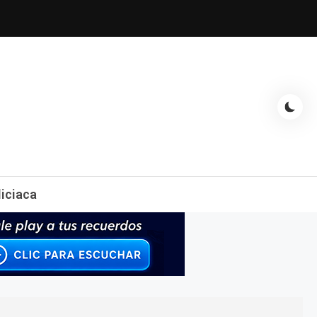
espectáculos, entrevistas con famosos, showbizz, podcast, chismes y
liciaca
mas