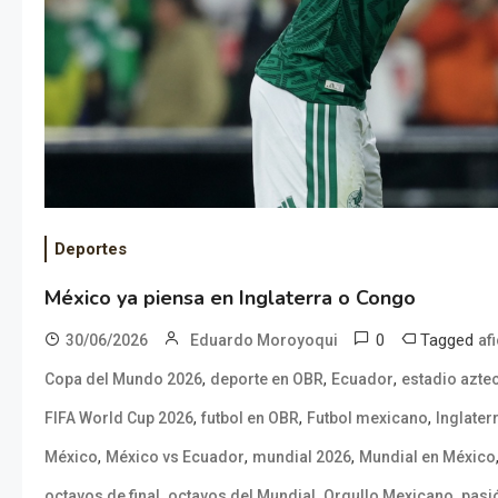
Deportes
México ya piensa en Inglaterra o Congo
0
Tagged
30/06/2026
Eduardo Moroyoqui
af
,
,
,
Copa del Mundo 2026
deporte en OBR
Ecuador
estadio azte
,
,
,
FIFA World Cup 2026
futbol en OBR
Futbol mexicano
Inglater
,
,
,
México
México vs Ecuador
mundial 2026
Mundial en México
,
,
,
octavos de final
octavos del Mundial
Orgullo Mexicano
pasi