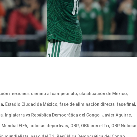
,
,
,
ición mexicana
camino al campeonato
clasificación de México
,
,
,
,
ca
Estadio Ciudad de México
fase de eliminación directa
fase final
,
,
,
ra
Inglaterra vs República Democrática del Congo
Javier Aguirre
,
,
,
,
,
Mundial FIFA
noticias deportivas
OBR
OBR con el Tri
OBR Noticia
,
,
,
ón mundialista
paso del Tri
República Democrática del Congo