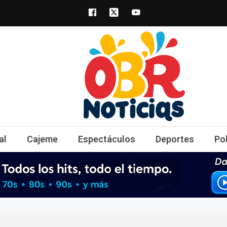
obrnoticias.com
obr noticias noticias, entretenimiento y 
al
Cajeme
Espectáculos
Deportes
Po