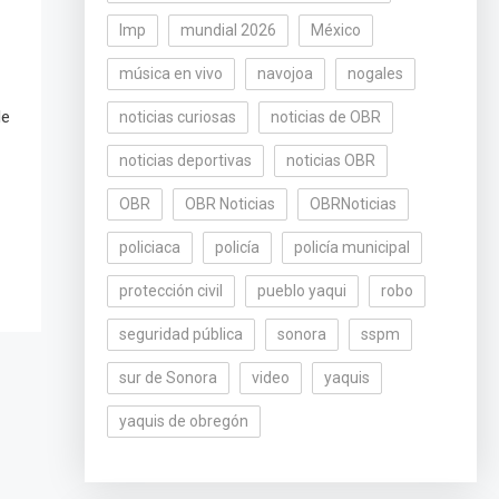
lmp
mundial 2026
México
música en vivo
navojoa
nogales
de
noticias curiosas
noticias de OBR
noticias deportivas
noticias OBR
OBR
OBR Noticias
OBRNoticias
policiaca
policía
policía municipal
protección civil
pueblo yaqui
robo
seguridad pública
sonora
sspm
sur de Sonora
video
yaquis
yaquis de obregón