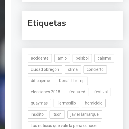
Etiquetas
accidente
amlo
beisbol
cajeme
ciudad obregón
clima
concierto
dif cajeme
Donald Trump
elecciones 2018
featured
festival
guaymas
Hermosillo
homicidio
insólito
itson
javier lamarque
Las noticias que vale la pena conocer