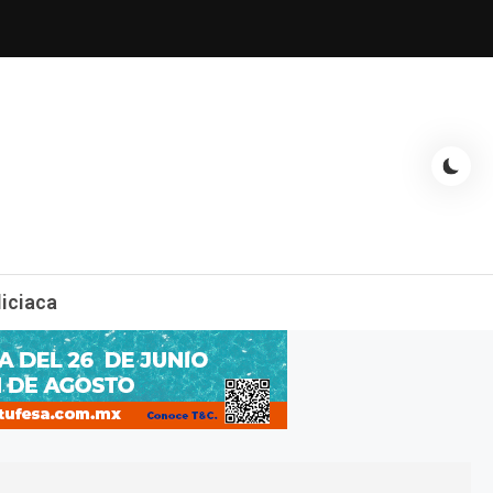
espectáculos, entrevistas con famosos, showbizz, podcast, chismes y
liciaca
mas