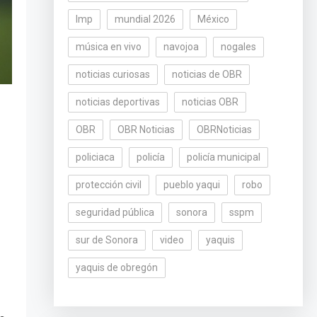
lmp
mundial 2026
México
música en vivo
navojoa
nogales
noticias curiosas
noticias de OBR
noticias deportivas
noticias OBR
OBR
OBR Noticias
OBRNoticias
policiaca
policía
policía municipal
protección civil
pueblo yaqui
robo
seguridad pública
sonora
sspm
sur de Sonora
video
yaquis
yaquis de obregón