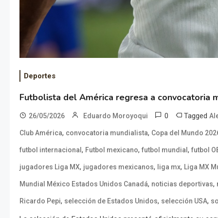
Deportes
Futbolista del América regresa a convocatoria m
0
Tagged
26/05/2026
Eduardo Moroyoqui
Al
,
,
Club América
convocatoria mundialista
Copa del Mundo 202
,
,
,
futbol internacional
Futbol mexicano
futbol mundial
futbol 
,
,
,
jugadores Liga MX
jugadores mexicanos
liga mx
Liga MX M
,
,
Mundial México Estados Unidos Canadá
noticias deportivas
,
,
,
Ricardo Pepi
selección de Estados Unidos
selección USA
s