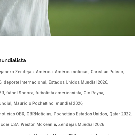
undialista
,
,
,
,
ejandro Zendejas
América
América noticias
Christian Pulisic
,
,
,
6
deporte internacional
Estados Unidos Mundial 2026
,
,
,
,
OBR
futbol Sonora
futbolista americanista
Gio Reyna
,
,
,
undial
Mauricio Pochettino
mundial 2026
,
,
,
,
noticias OBR
OBRNoticias
Pochettino Estados Unidos
Qatar 2022
,
,
occer USA
Weston McKennie
Zendejas Mundial 2026