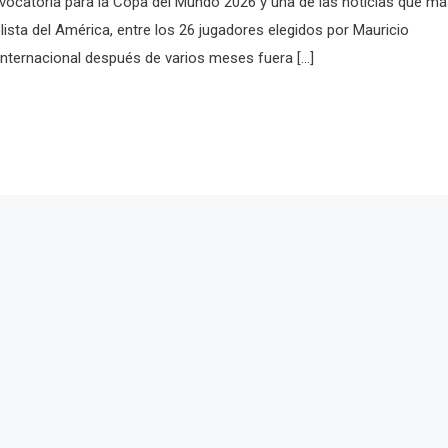
vocatoria para la Copa del Mundo 2026 y una de las noticias que m
olista del América, entre los 26 jugadores elegidos por Mauricio
internacional después de varios meses fuera […]