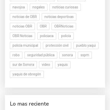
navojoa
nogales
noticias curiosas
noticias de OBR
noticias deportivas
noticias OBR
OBR
OBRNoticias
OBR Noticias
policiaca
policía
policía municipal
protección civil
pueblo yaqui
robo
seguridad pública
sonora
sspm
sur de Sonora
video
yaquis
yaquis de obregón
Lo mas reciente