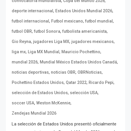
,
,
convocatoria mundialista
Copa del Mundo 2026
,
,
deporte internacional
Estados Unidos Mundial 2026
,
,
,
futbol internacional
Futbol mexicano
futbol mundial
,
,
,
futbol OBR
futbol Sonora
futbolista americanista
,
,
,
Gio Reyna
jugadores Liga MX
jugadores mexicanos
,
,
,
liga mx
Liga MX Mundial
Mauricio Pochettino
,
,
mundial 2026
Mundial México Estados Unidos Canadá
,
,
,
noticias deportivas
noticias OBR
OBRNoticias
,
,
,
Pochettino Estados Unidos
Qatar 2022
Ricardo Pepi
,
,
selección de Estados Unidos
selección USA
,
,
soccer USA
Weston McKennie
Zendejas Mundial 2026
La selección de Estados Unidos presentó oficialmente