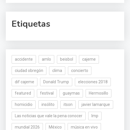
Etiquetas
accidente
amlo
beisbol
cajeme
ciudad obregón
clima
concierto
dif cajeme
Donald Trump
elecciones 2018
featured
festival
guaymas
Hermosillo
homicidio
insólito
itson
javier lamarque
Las noticias que vale la pena conocer
lmp
mundial 2026
México
música en vivo