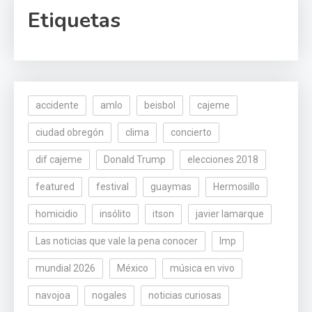
Etiquetas
accidente
amlo
beisbol
cajeme
ciudad obregón
clima
concierto
dif cajeme
Donald Trump
elecciones 2018
featured
festival
guaymas
Hermosillo
homicidio
insólito
itson
javier lamarque
Las noticias que vale la pena conocer
lmp
mundial 2026
México
música en vivo
navojoa
nogales
noticias curiosas