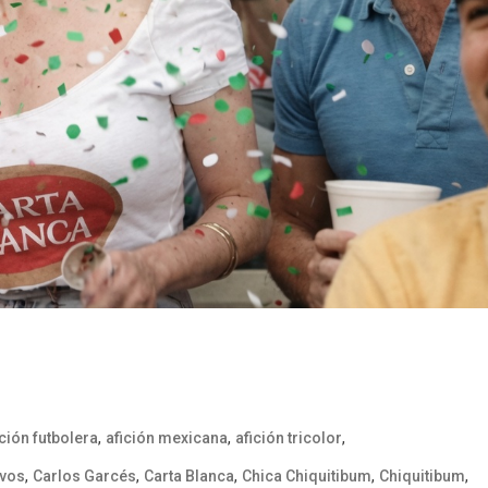
,
,
,
ición futbolera
afición mexicana
afición tricolor
,
,
,
,
,
ivos
Carlos Garcés
Carta Blanca
Chica Chiquitibum
Chiquitibum