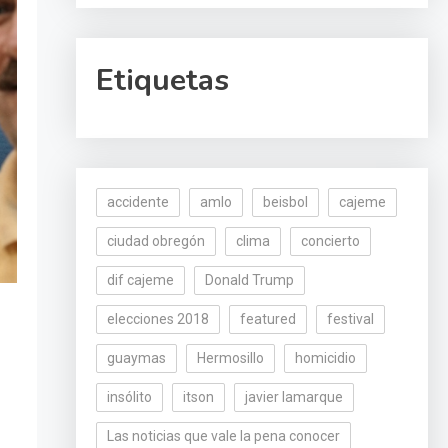
Etiquetas
accidente
amlo
beisbol
cajeme
ciudad obregón
clima
concierto
dif cajeme
Donald Trump
elecciones 2018
featured
festival
guaymas
Hermosillo
homicidio
insólito
itson
javier lamarque
Las noticias que vale la pena conocer