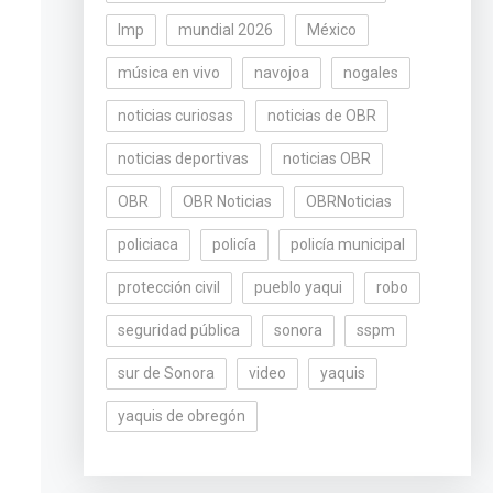
lmp
mundial 2026
México
música en vivo
navojoa
nogales
noticias curiosas
noticias de OBR
noticias deportivas
noticias OBR
OBR
OBR Noticias
OBRNoticias
policiaca
policía
policía municipal
protección civil
pueblo yaqui
robo
seguridad pública
sonora
sspm
sur de Sonora
video
yaquis
yaquis de obregón