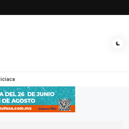
espectáculos, entrevistas con famosos, showbizz, podcast, chismes y
liciaca
mas