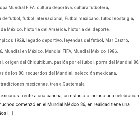
,
,
,
opa Mundial FIFA
cultura deportiva
cultura futbolera
,
,
,
,
 de futbol
futbol internacional
Futbol mexicano
futbol nostalgia
,
,
,
a de México
historia del América
historia del deporte
,
,
,
,
mpicos 1928
legado deportivo
leyendas del futbol
Mar Castro
,
,
,
,
6
Mundial en México
Mundial FIFA
Mundial México 1986
,
,
,
,
al
origen del Chiquitibum
pasión por el futbol
porra del Mundial 86
,
,
,
s de los 80
recuerdos del Mundial
selección mexicana
,
,
tradiciones mexicanas
tren a Guatemala
mexicanos frente a una cancha, un estadio o incluso una celebración
 muchos comenzó en el Mundial México 86, en realidad tiene una
os […]