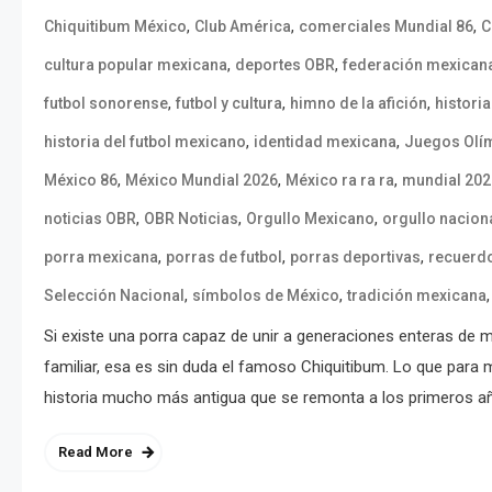
,
,
,
Chiquitibum México
Club América
comerciales Mundial 86
C
,
,
cultura popular mexicana
deportes OBR
federación mexicana
,
,
,
futbol sonorense
futbol y cultura
himno de la afición
histori
,
,
historia del futbol mexicano
identidad mexicana
Juegos Olí
,
,
,
México 86
México Mundial 2026
México ra ra ra
mundial 202
,
,
,
noticias OBR
OBR Noticias
Orgullo Mexicano
orgullo nacion
,
,
,
porra mexicana
porras de futbol
porras deportivas
recuerdo
,
,
Selección Nacional
símbolos de México
tradición mexicana
Si existe una porra capaz de unir a generaciones enteras de 
familiar, esa es sin duda el famoso Chiquitibum. Lo que para
historia mucho más antigua que se remonta a los primeros añ
Read More