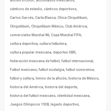
,
,
afición tricolor
aficionados mexicanos
,
,
cánticos de estadio
cánticos deportivos
,
,
,
Carlos Garcés
Carta Blanca
Chica Chiquitibum
,
,
,
Chiquitibum
Chiquitibum México
Club América
,
,
comerciales Mundial 86
Copa Mundial FIFA
,
,
cultura deportiva
cultura futbolera
,
,
cultura popular mexicana
deportes OBR
,
,
federación mexicana de futbol
futbol internacional
,
,
,
Futbol mexicano
futbol nostalgia
futbol sonorense
,
,
,
futbol y cultura
himno de la afición
historia de México
,
,
historia del América
historia del deporte
,
,
historia del futbol mexicano
identidad mexicana
,
,
Juegos Olímpicos 1928
legado deportivo