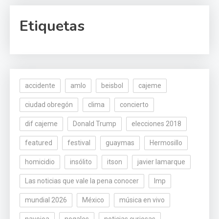
Etiquetas
accidente
amlo
beisbol
cajeme
ciudad obregón
clima
concierto
dif cajeme
Donald Trump
elecciones 2018
featured
festival
guaymas
Hermosillo
homicidio
insólito
itson
javier lamarque
Las noticias que vale la pena conocer
lmp
mundial 2026
México
música en vivo
navojoa
nogales
noticias curiosas