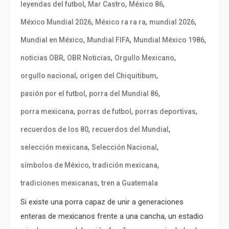
,
,
,
leyendas del futbol
Mar Castro
México 86
,
,
,
México Mundial 2026
México ra ra ra
mundial 2026
,
,
,
Mundial en México
Mundial FIFA
Mundial México 1986
,
,
,
noticias OBR
OBR Noticias
Orgullo Mexicano
,
,
orgullo nacional
origen del Chiquitibum
,
,
pasión por el futbol
porra del Mundial 86
,
,
,
porra mexicana
porras de futbol
porras deportivas
,
,
recuerdos de los 80
recuerdos del Mundial
,
,
selección mexicana
Selección Nacional
,
,
símbolos de México
tradición mexicana
,
tradiciones mexicanas
tren a Guatemala
Si existe una porra capaz de unir a generaciones
enteras de mexicanos frente a una cancha, un estadio