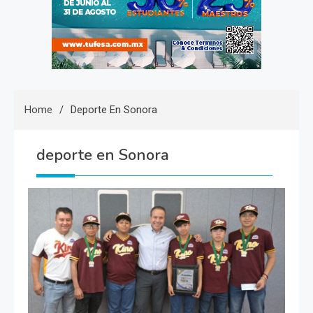
Home
Deporte En Sonora
deporte en Sonora