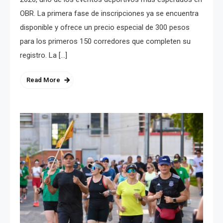
OBR. La primera fase de inscripciones ya se encuentra
disponible y ofrece un precio especial de 300 pesos
para los primeros 150 corredores que completen su
registro. La […]
Read More