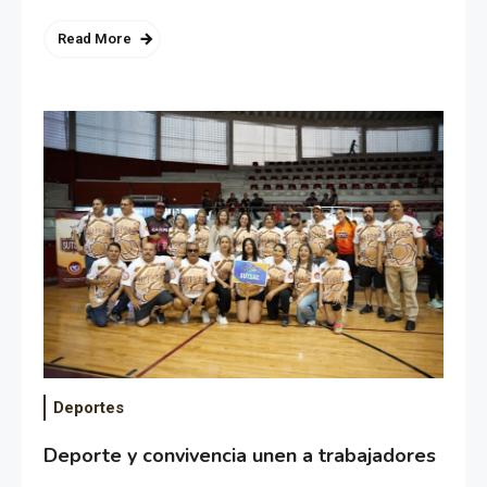
Read More
Deportes
Deporte y convivencia unen a trabajadores