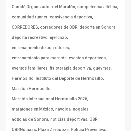
,
,
Comité Organizador del Maratón
competencia atlética
,
,
comunidad runner
convivencia deportiva
,
,
,
CORREDORES
corredores de OBR
deporte en Sonora
,
,
deporte recreativo
ejercicio
,
entrenamiento de corredores
,
,
entrenamiento para maratón
eventos deportivos
,
,
,
eventos familiares
fisioterapia deportiva
guaymas
,
,
Hermosillo
Instituto del Deporte de Hermosillo
,
Maratón Hermosillo
,
Maratón Internacional Hermosillo 2026
,
,
,
maratones en México
navojoa
nogales
,
,
,
noticias de Sonora
noticias deportivas
OBR
,
,
,
OBRNoticias
Plaza Zaragoza
Policía Preventiva