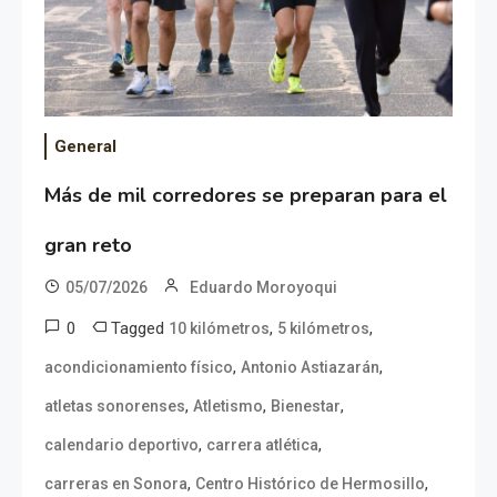
General
Más de mil corredores se preparan para el
gran reto
05/07/2026
Eduardo Moroyoqui
0
Tagged
,
,
10 kilómetros
5 kilómetros
,
,
acondicionamiento físico
Antonio Astiazarán
,
,
,
atletas sonorenses
Atletismo
Bienestar
,
,
calendario deportivo
carrera atlética
,
,
carreras en Sonora
Centro Histórico de Hermosillo