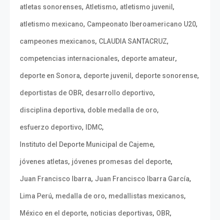
,
,
,
atletas sonorenses
Atletismo
atletismo juvenil
,
,
atletismo mexicano
Campeonato Iberoamericano U20
,
,
campeones mexicanos
CLAUDIA SANTACRUZ
,
,
competencias internacionales
deporte amateur
,
,
,
deporte en Sonora
deporte juvenil
deporte sonorense
,
,
deportistas de OBR
desarrollo deportivo
,
,
disciplina deportiva
doble medalla de oro
,
,
esfuerzo deportivo
IDMC
,
Instituto del Deporte Municipal de Cajeme
,
,
jóvenes atletas
jóvenes promesas del deporte
,
,
Juan Francisco Ibarra
Juan Francisco Ibarra García
,
,
,
Lima Perú
medalla de oro
medallistas mexicanos
,
,
,
México en el deporte
noticias deportivas
OBR