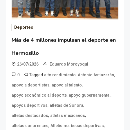
Deportes
Más de 4 millones impulsan el deporte en
Hermosillo
26/07/2026
Eduardo Moroyoqui
0
Tagged
,
,
alto rendimiento
Antonio Astiazarán
,
,
apoyo a deportistas
apoyo al talento
,
,
apoyo económico al deporte
apoyo gubernamental
,
,
apoyos deportivos
atletas de Sonora
,
,
atletas destacados
atletas mexicanos
,
,
,
atletas sonorenses
Atletismo
becas deportivas