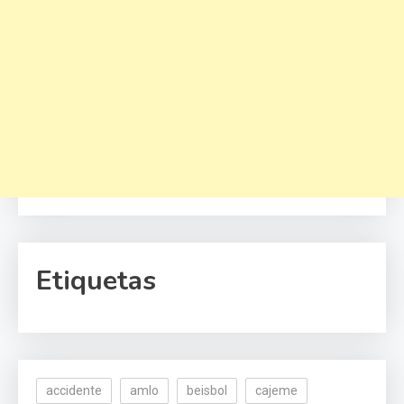
Etiquetas
accidente
amlo
beisbol
cajeme