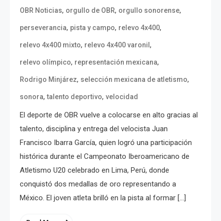
,
,
,
OBR Noticias
orgullo de OBR
orgullo sonorense
,
,
,
perseverancia
pista y campo
relevo 4x400
,
,
relevo 4x400 mixto
relevo 4x400 varonil
,
,
relevo olímpico
representación mexicana
,
,
Rodrigo Minjárez
selección mexicana de atletismo
,
,
sonora
talento deportivo
velocidad
El deporte de OBR vuelve a colocarse en alto gracias al
talento, disciplina y entrega del velocista Juan
Francisco Ibarra García, quien logró una participación
histórica durante el Campeonato Iberoamericano de
Atletismo U20 celebrado en Lima, Perú, donde
conquistó dos medallas de oro representando a
México. El joven atleta brilló en la pista al formar […]