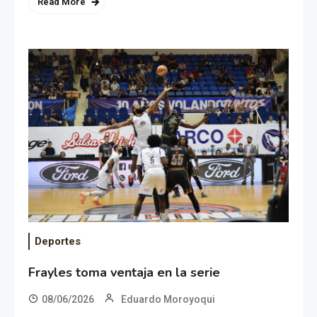
Read More
Deportes
Frayles toma ventaja en la serie
08/06/2026
Eduardo Moroyoqui