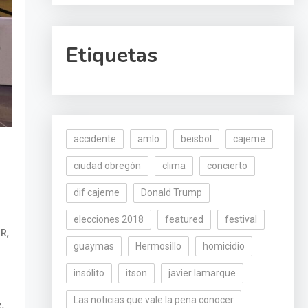
Etiquetas
accidente
amlo
beisbol
cajeme
ciudad obregón
clima
concierto
dif cajeme
Donald Trump
elecciones 2018
featured
festival
,
BR
guaymas
Hermosillo
homicidio
insólito
itson
javier lamarque
Las noticias que vale la pena conocer
,
z