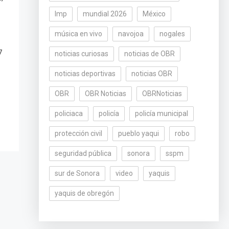
lmp
mundial 2026
México
música en vivo
navojoa
nogales
7
noticias curiosas
noticias de OBR
noticias deportivas
noticias OBR
OBR
OBR Noticias
OBRNoticias
policiaca
policía
policía municipal
protección civil
pueblo yaqui
robo
seguridad pública
sonora
sspm
sur de Sonora
video
yaquis
yaquis de obregón