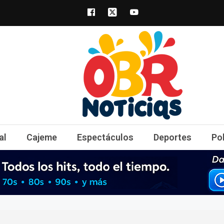
obrnoticias.com
obr noticias noticias, entretenimiento y 
al
Cajeme
Espectáculos
Deportes
Po