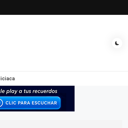
espectáculos, entrevistas con famosos, showbizz, podcast, chismes y
liciaca
mas