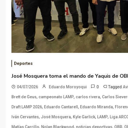
Deportes
José Mosquera toma el mando de Yaquis de OB
0
Tagged
04/07/2026
Eduardo Moroyoqui
Av
,
,
,
Brett de Geus
campeonato LAMP
carlos rivera
Carlos Siever
,
,
,
Draft LAMP 2026
Eduardo Cantarell
Eduardo Miranda
Floren
,
,
,
,
Iván Cervantes
José Mosquera
Kyle Garlick
LAMP
Liga ARCO
,
,
,
,
Matías Carrillo
Nolan Blackwood
noticias deportivas
OBR
O