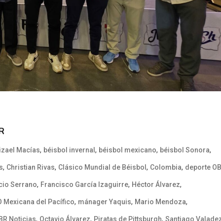
R
,
,
,
,
izael Macías
béisbol invernal
béisbol mexicano
béisbol Sonora
,
,
,
,
s
Christian Rivas
Clásico Mundial de Béisbol
Colombia
deporte O
,
,
,
cio Serrano
Francisco García Izaguirre
Héctor Álvarez
,
,
,
 Mexicana del Pacífico
mánager Yaquis
Mario Mendoza
,
,
,
BR Noticias
Octavio Álvarez
Piratas de Pittsburgh
Santiago Valade