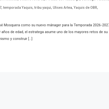
,
,
,
,
,
7
temporada Yaquis
tribu yaqui
Ulises Artea
Yaquis de OBR
José Mosquera como su nuevo mánager para la Temporada 2026-202
9 años de edad, el estratega asume uno de los mayores retos de su
nismo y construir […]